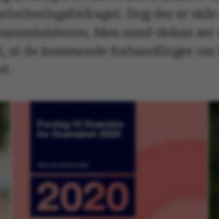
rioriteringsbidraget. Dog der er skår 
inansministeren. Men samf-dekan ser
, at de kommende forhandlinger om fi
et.