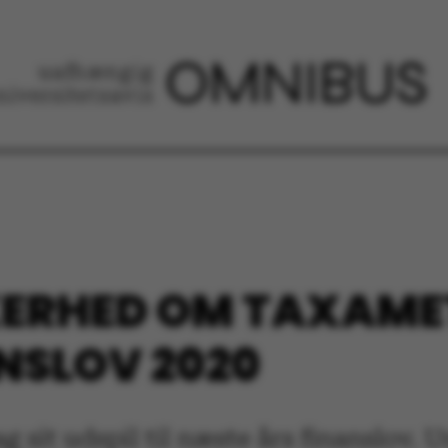
KERHED OM TAXAMET
ANSLOV 2020
 sit udspil til næste års finanslov. 