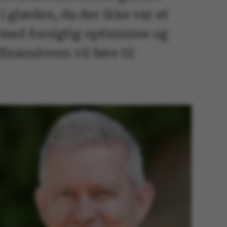
i glæden, da der ikke var et
 med forsigtig optimisme og
nansloven vil føre til