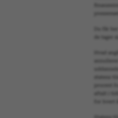
finansmin
pressemød
Du får he
de tager s
Hvad angå
annullere
uddannels
statens t
procent fo
aftalt i t
for hvert 
Statens t