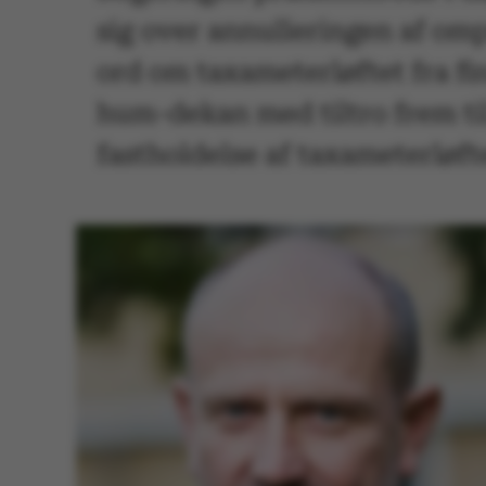
sig over annulleringen af omp
ord om taxameterløftet fra f
hum-dekan med tiltro frem til
fastholdelse af taxameterløft