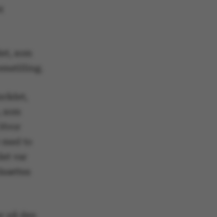
t
et, som
mstilling.
mrådet,
, som
 Hvor
t med to
det var
udsættes
er på den