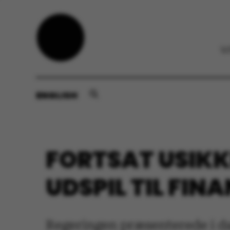
ENGLISH
FORTSAT USIK
UDSPIL TIL FIN
Regeringen præsenterede i dag