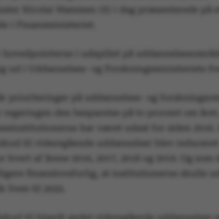
ister Nicolai Wammen (S) i dag præsenterede på e
e i Finansministeriet.
r hovedpointerne i udspillet på uddannelsesområd
ig ud i Uddannelses- og Forskningsministeriets fre
r prioriteringer på uddannelses- og forskningso
r regeringen den besparelse på to procent om året
esinstitutionerne har været udsat for siden 2016.
ilskud til videregående uddannelser blev reducere
r hvert af årene 2016, 2017, 2018 og 2019. Og som 
idligere finanslovsforlig, at institutionerne skulle 
år frem til 2022.
ilskud til blandt andet videregående uddannelser 