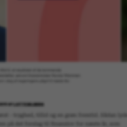
lid til, at resultatet af de kommende
meterløftet, selvom finansminister Nicolai Wammen
 i dag af regeringens udspil til næste års
2019
AF
LOTTE BILBERG
rst - tryghed, tillid og en grøn fremtid. Sådan lyd
en på det forslag til finanslov for næste år, som