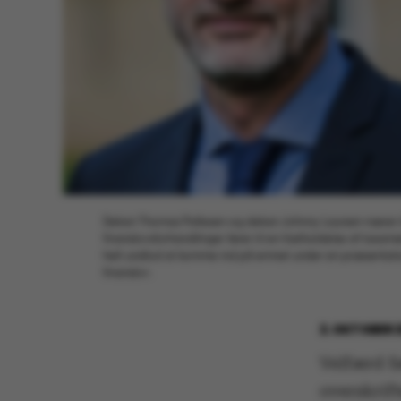
Dekan Thomas Pallesen og dekan Johnny Laursen nærer til
finanslovsforhandlinger fører til en fastholdelse af taxa
helt undlod at komme ind på emnet under sin præsentation
finanslov.
2. OKTOBER 
Velfærd fø
overskrift