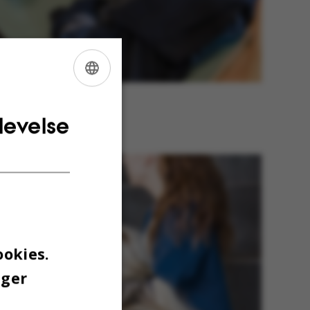
ENGLISH
chel Foucault eller en, der
DANISH
levelse
ookies.
uger