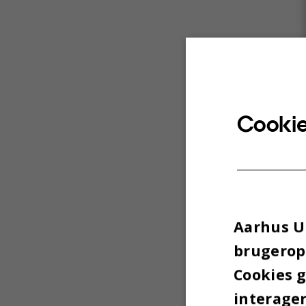
Cookie
Aarhus Un
brugeropl
Cookies 
interager