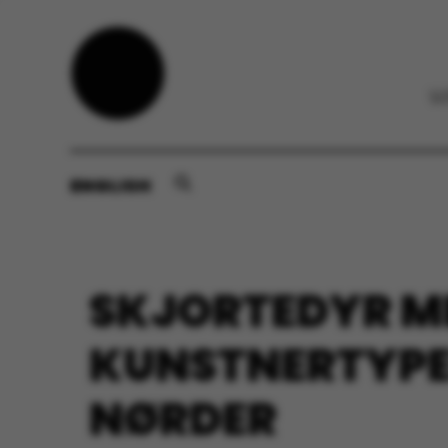
ENGLISH
SKJORTEDYR ME
KUNSTNERTYPE
NØRDER