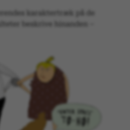
uderendes karaktertræk på de
ulteter beskrive hinanden –