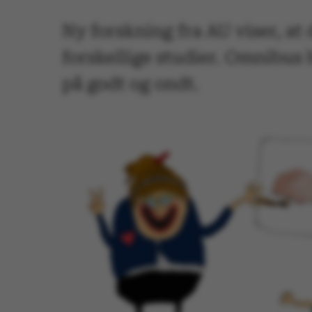
Ny forskning fra AU viser, at
forskellige studier. Omnibus 
på godt og ondt.