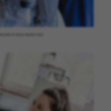
erencer, men i mange
det muligvis ikke
 da det kan indstilles
 af platformen, skønt
orhindres af
inistratorer. I de
de er det indstillet til
lagt i slutningen af en
ion. Det indeholder en
entifikator i stedet for
rende fra deres fakultet altid
brugerdata.
e er en purpose
ssion cookie, der
jemmesider, som er
crosoft .net- teknologi.
f serveren til at
 en anonym
on.
mål platform session
gt af websteder skrevet
s normalt til at
 en anonym
on af serveren.
is set by websites run
dows Azure cloud
 is used for load
o make sure the visitor
ts are routed to the