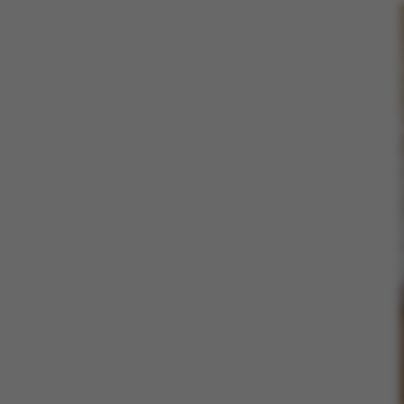
Nødvendige coo
nogle grundlæ
fungerer uden d
Navn
be_typo_user
fe_typo_user