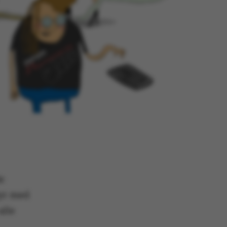
e
dyr med
alle