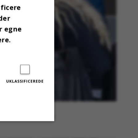
ficere
der
er egne
ere.
UKLASSIFICEREDE
tor forskel på de studerende
riereorienterede og sigter efter
Uklassificerede