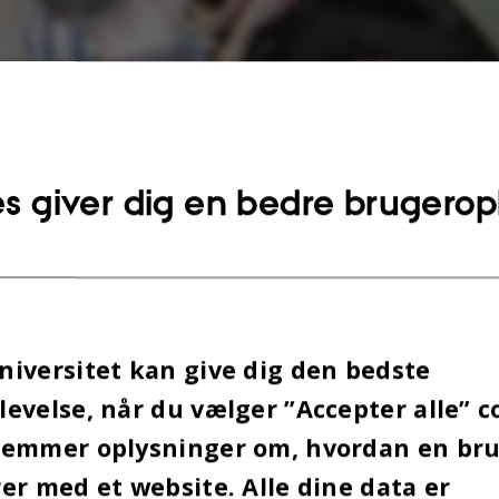
Omnibus-panelet på Arts mener, at den typiske Arts-studerende enten ligner Mi
lige er kommet ud af en skov.
s giver dig en bedre brugerop
iversitet kan give dig den bedste
evelse, når du vælger ”Accepter alle” c
gemmer oplysninger om, hvordan en br
er med et website. Alle dine data er