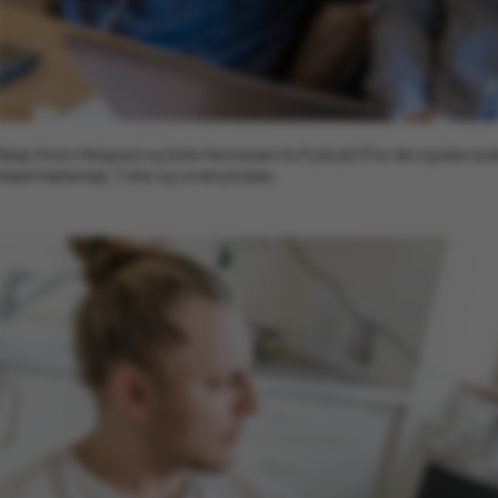
brugerpræf
tilfælde er 
nødvendigt,
ved default
dette kan f
webstedsadm
fleste tilfæl
at blive øde
browsersess
tilfældig id
Ifølge Simon Melgaard og Sofie Hermansen fra Fysik på ST er den typiske stude
specifikke 
iklædt hættetrøje, T-shirt og cowboybukser.
Session
Denne cooki
Microsoft Corporation
platform se
.au.dk
bruges af h
skrevet i Mi
Den bruges a
opretholde
brugersessi
Session
Generel for
Oracle Corporation
cookie, bru
.au.dk
i JSP. Bruge
opretholde
brugersessi
Session
This cookie 
Microsoft Corporation
on the Win
.mitstudie.au.dk
platform. It
balancing t
page reques