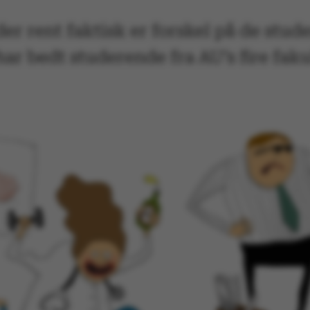
 der rent faktisk er forskel på de st
har bedt studerende fra AU’s fire fak