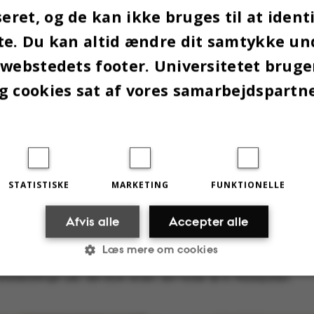
ret, og de kan ikke bruges til at identi
te. Du kan altid ændre dit samtykke un
 webstedets footer. Universitetet brug
g cookies sat af vores samarbejdspartn
STATISTISKE
MARKETING
FUNKTIONELLE
Afvis alle
Accepter alle
Læs mere om cookies
Rasmus Bendixen, Frauke Nielsen og Michelle Borup fra BSS mener, at der er s
internt på deres fakultet. Dem, der holder til på Fuglesangs Alle, er meget kar
direktørstillinger ude i den store verden. Selv holder de til i Nobelparken.
Statistiske
Marketing
Funktionelle