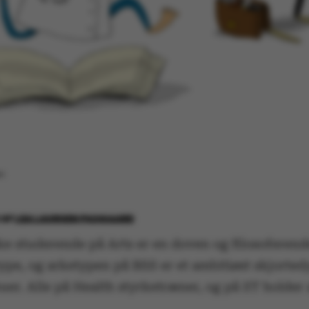
en
6
AF
LEA LAURSEN PASGAARD
ke studerende på Arts er en doven og filosoferend
ype, og arketypen på BSS er et ambitiøst skjorte
uer. Alle på Health styrketræner, og på ST holder 