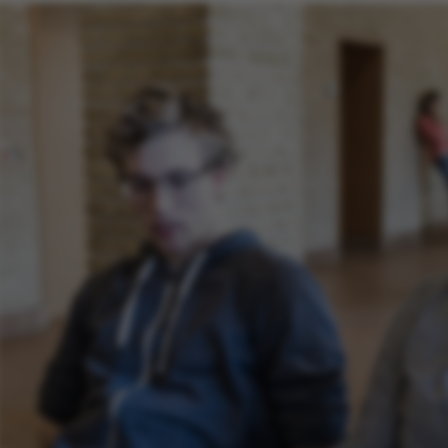
kies hjælper med at gøre hjemmesiden brugbar ved at
ggende funktioner som navigation mm. Hjemmesiden k
isse cookies.
Udbyder / Domæne
Udløb
Beskrivelse
30
Denne cooki
TYPO3 Association
minutter
udbyder, TY
.au.dk
identificer
når en back
ind i TYPO3 
30
Dette cooki
Typo3 Association
minutter
med Typo3-
.au.dk
webindholds
bruges gene
brugersessi
gøre det m