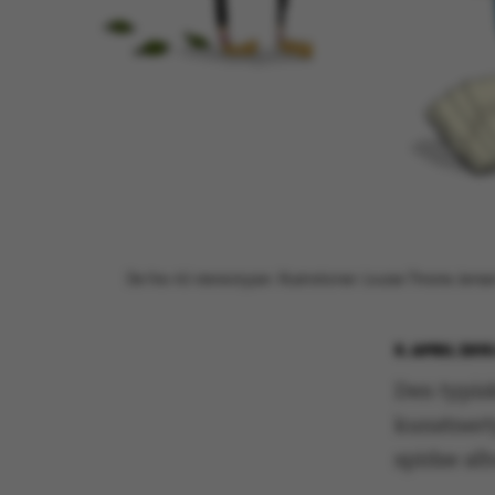
De fire AU-stereotyper. Illustrationer: Louise Thrane Jens
6. APRIL 201
Den typis
kunstnert
spidse alb