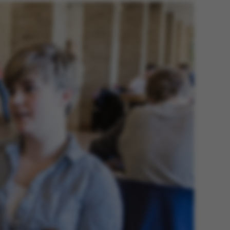
 aktivere
an ikke
e sættes af vores CMS-
PO3, og bruges til at
e en backend-session,
end-bruger er logget
eller Frontend.
enavn er forbundet
styringssystemet. Det
relt som en
onsidentifikator for at
uligt at gemme