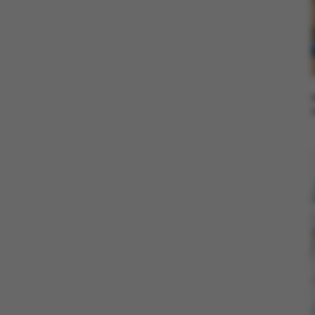
ASP.NET_SessionId
JSESSIONID
ARRAffinity