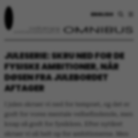
ENGLISH
JULESERIE: SKRU NED FOR DE
FYSISKE AMBITIONER, NÅR
DØSEN FRA JULEBORDET
AFTAGER
I julen skruer vi ned for tempoet, og det er
godt for vores mentale velbefindende, men
knap så godt for fysikken. Efter nytåret
skruer vi så helt op for ambitionerne. Men