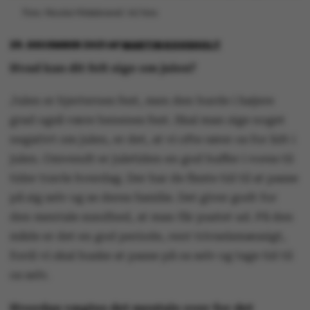
Foto: Nicolai Hildebrand/ AU foto
29. DECEMBER 2021
AF
MARTIN KOUSHOLT
Hvad kan dit felt sige om julen?
Julen er hjerternes fest, men den burde i højere
grad også være benenes fest. Skal man sige noget
negativt om julen, er det, at vi ofte rører os for lidt i
julen. Omvendt er juletiden en god buffer i vores til
tider travle hverdag. Der har de fleste tid til at passe
på sig selv og se deres familie. Det giver godt for
den mentale sundhed, at man får pustet ud. På den
måde er det en god periode, rent trivselsmæssigt,
fordi vi skal huske at passe på os selv og tage tid til
os selv.
Hvordan vægtes det mentale over for det