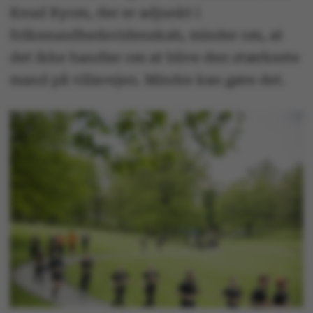
Knud Ryom, der er adjunkt i
folkesundhedsvidenskab, minder om, at
det ikke handler om at blive den stærkeste
mand på villavejen. Mindre kan gøre det.