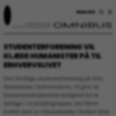
ENGLISH
STUDENTERFORENING VIL
KLÆDE HUMANISTER PÅ TIL
ERHVERVSLIVET
Den frivillige studenterforening på Arts,
Humanister i Erhvervslivet, vil give 30
humaniorastuderende mulighed for at
deltage i 10 projektgrupper, der bliver
koblet med 10 virksomheder i foråret 2020.