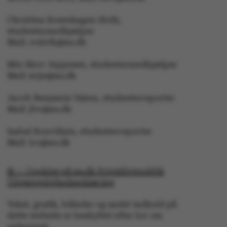
Navn
Udbyder / Domæne
Christina Rosenhagen Sloth,
be_typo_user
TYPO3 Association
.au.dk
studentermedhjælper
Mail: crsloth@au.dk
Mie Skov Jeppesen, studentermedhjælper
fe_typo_user
Typo3 Association
Mail: mije@au.dk
.au.dk
Jacob Benjamin Valeur, studenterreporter
Mail: jbv@au.dk
Isabel Rouvillain, studenterreporter
Mail: iro@au.dk
© — Cookies på au.dk Privatlivspolitik
Tilgængelighedserklæring
Tekst, grafik, billeder og andet indhold på
dette website er beskyttet efter lov om
ASP.NET_SessionId
Microsoft Corporation
ophavsret.