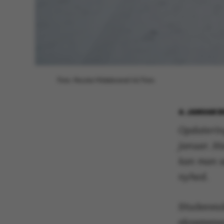
Foto: Nicolai Hildebrand/AU Foto
4. JANUAR 2
Opdatering
januar. H
kan man s
nyhed.
Studerende
eksamener