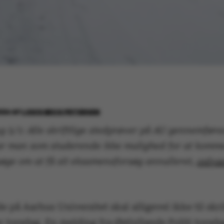
024
AF
LOUIS BECK PETERSEN
 5/1: Alle skriftlige stedprøver på AU gennemføres
ar man som studerende ikke mulighed for at komme
øge om at få sit eksamensforsøg annulleret,
oplys
 på Aarhus Universitet skal alligevel ikke til skri
 torsdag. En melding fra Østjyllands Politi torsda