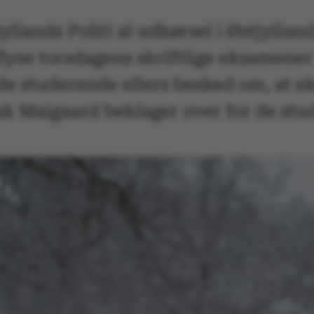
llands Politi al udkørsel i Østjylland
aflyse torsdagens skriftlige eksamene
de studerende ellers besked om, at e
ak Maigaard beklager over for de stu