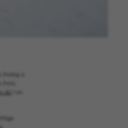
 fredag 5.
 frem,
er AU
i en
ftlige
g