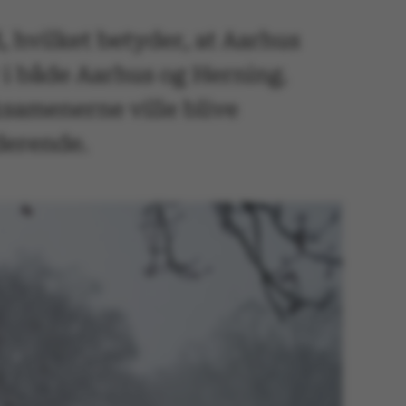
, hvilket betyder, at Aarhus
r i både Aarhus og Herning.
ksamenerne ville blive
derende.