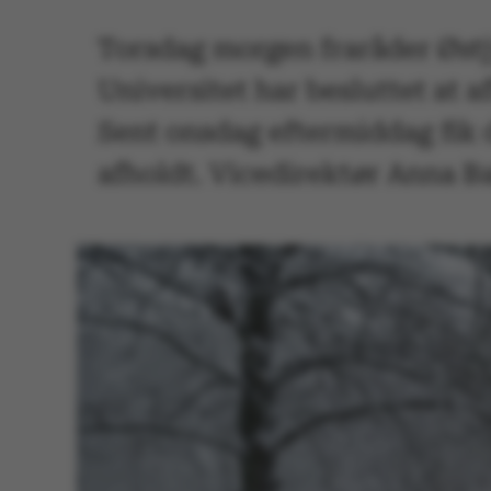
Torsdag morgen fraråder Østjy
Universitet har besluttet at 
Sent onsdag eftermiddag fik 
afholdt. Vicedirektør Anna B