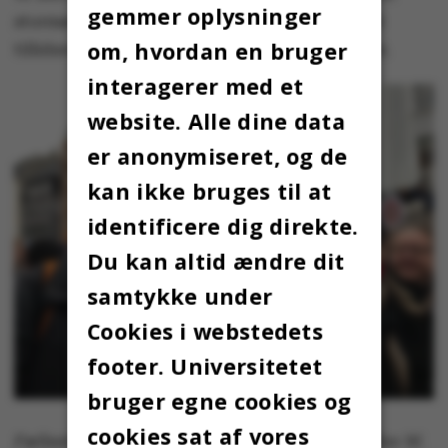
gemmer oplysninger
stormøde i Fredericia med deltagelse af 10.300
om, hvordan en bruger
tillidsrepræsentanter fra den offentlige sektor.
interagerer med et
website. Alle dine data
er anonymiseret, og de
kan ikke bruges til at
identificere dig direkte.
Du kan altid ændre dit
samtykke under
Cookies i webstedets
footer. Universitetet
bruger egne cookies og
cookies sat af vores
Fællestillidsrepræsentant for VIP og AC-TAP Olav W.