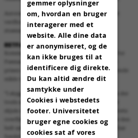
gemmer oplysninger
om, hvordan en bruger
Auroras instrumenter blev desuden brugt til at
verificere oceanografernes beregninger af
interagerer med et
strømsforholdene i Køge Bugt.
website. Alle dine data
RETFÆRDIGHEDEN SKE FYLDEST
er anonymiseret, og de
Kommandørkaptajn Jens B. Bach, der er chef for
kan ikke bruges til at
Frømandskorpset, indstillede Torben Vang til
identificere dig direkte.
prisen og forklarede det blandt andet på følgende
Du kan altid ændre dit
måde ved prisoverrækkelsen 7. marts:
samtykke under
”I skyggen af denne frygtelige handling findes der
Cookies i webstedets
trods alt håb og lys. En drabsmand forsøgte at
footer. Universitetet
skjule sandheden om hans handling under havets
overflade. Det lykkedes ham ikke. Takket være den
bruger egne cookies og
helt særegne indsats, hvor så mange grupper har
cookies sat af vores
fundet sammen og har samarbejdet om