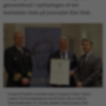
gennembrud i opklaringen af det
bestialske drab på journalist Kim Wall.
Kronprins Frederik overrakte prisen til kaptajn Torben Vang (i
midten). Kommandørkaptajn Jens B. Bach, der er chef for
Frømandskorpset, (tv.) havde indstillet Vang til prisen. Foto: