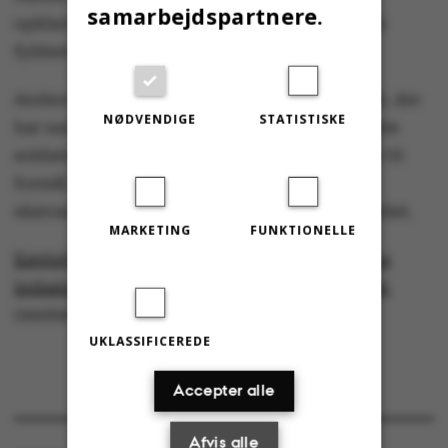
samarbejdspartnere.
opklaringen, kan retfærdigheden alligevel ske
fyldest.”
Anders Lassen Fonden er en almennyttig fond, der
NØDVENDIGE
STATISTISKE
har navn efter en af Danmarks højst dekorerede
soldater i allieret tjeneste og har blandt andet til
formål at markere særligt heltemodige og
ekstraordinære indsatser til gavn for almenvellet.
MARKETING
FUNKTIONELLE
Kaptajn Torben Vang modtager hæderspris for
indsats under eftersøgning af dræbt journalist
(medarbejdere.au.dk)
UKLASSIFICEREDE
Accepter alle
Afvis alle