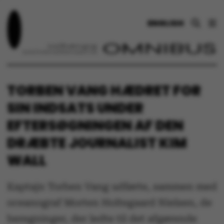
ENGLISH
TORBEN VANG HÆDRET FOR
SIN INDSATS UNDER
EFTERSØGNINGEN AF DEN
DRÆBTE JOURNALIST KIM
WALL
Kaptajn Torben Vang udførte, sammen med
oceanograf Morten Holtegaard Nielsen, de
beregninger, der ledte til det afgørende