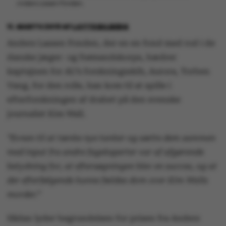
Anders Lassen Fonden.
11. MARTS 2019
AF
LOTTE BILBERG
Anders Lassen Fonden, der en en fond med rod i de
danske jæger- og frømandskorps, hædrer
kaptajnen for AU’s forskningsskib, Aurora, Torben
Vang, for den rolle, han kom til at spille i
efterforskningen af drabet på den svenske
journalist Kim Wall.
”Evnen til at tænke nye tanker og sætte dem sammen
med input fra andre fageksperter var af afgørende
betydning for, at eftersøgningen blev en succes, og at
der efterfølgende kunne fældes dom over Kim Walls
morder.”
Sådan lyder begrundelsen for prisen fra Anders