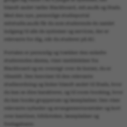
blandt andet tæller Blackboard, mit.au.dk og Stads.
Med den nye, personlige studieportal
mitstudie.au.dk får du som studerende én samlet
indgang til alle de systemer og services, der er
relevante for dig, når du studerer på AU.
Portalen er personlig og trækker den enkelte
studerendes skema, viser meddelelser fra
Blackboard og en oversigt over de kurser, du er
tilmeldt. Den henviser til den relevante
studieordning og linker blandt andet til Stads, hvor
du kan se dine karakterer, og til room-booking, hvor
du kan booke grupperum og læsepladser. Den viser
relevante nyheder og arrangementsomtaler og kort
over kantiner, biblioteker, læsepladser og
fredagsbarer.