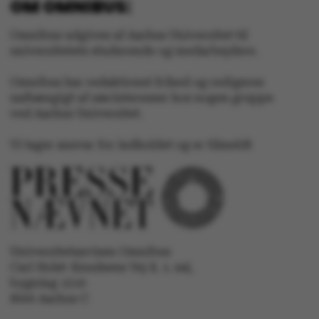
OM OMNIBUS:
Omnibus udgives af Aarhus Universitet til
universitetets studerende og medarbejdere.
fe_typo_user
Typo3 Association
.au.dk
Omnibus har redaktionel frihed og redigeres
uafhængigt af særinteresser hos nogen gruppe
ved Aarhus Universitet.
Vi tager ansvar for indholdet og er tilmeldt
Universitetsavisen Omnibus
Carl Holst-Knudsens Vej 8, 1. sal,
ASP.NET_SessionId
Microsoft Corporation
.au.dk
bygning 1310
8000 Aarhus C