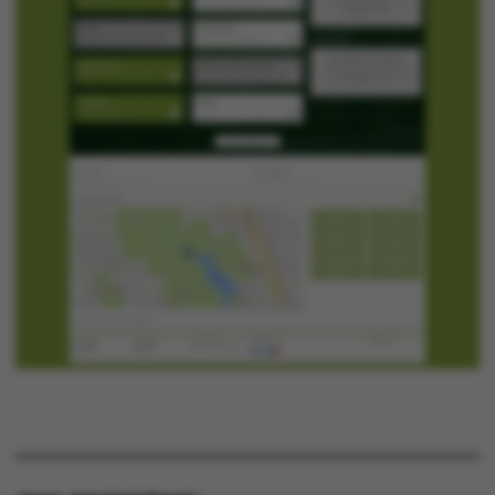
Nødvendige cookies
hjælper med at gøre
hjemmesiden brugbar
ved at aktivere nogle
grundlæggende
funktioner som
navigation mm.
Hjemmesiden kan ikke
fungerer uden disse
cookies.
Navn
Udbyder / Domæne
be_typo_user
TYPO3 Association
.au.dk