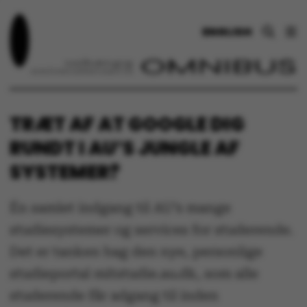
ENGLISH
TRÆT AF AT GOOGLE DIG
RUNDT I AU’S JUNGLE AF
SYSTEMER?
Én samlet indgang til AU’s mange
studiesystemer og services for studerende.
Det er tanken bag den nye, personlige
studieportal mitstudie.au.dk, som alle
studerende får adgang til inden