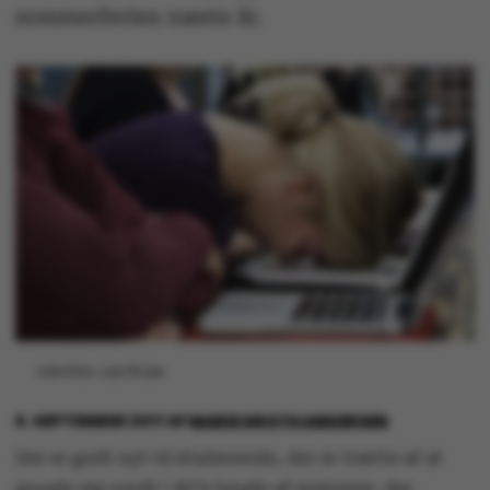
sommerferien næste år.
Arkivfoto: Lars Kruse
6. SEPTEMBER 2017
AF
MARIE GROTH ANDERSEN
Der er godt nyt til studerende, der er trætte af at
google sig rundt i AU’s jungle af systemer, der