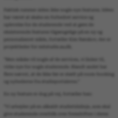
Faktisk rummer siden ikke nogle nye features. Idéen
har været at skabe en forbedret service og
oplevelse for de studerende ved at gøre de
eksisterende features tilgængelige på en ny og
personaliseret måde, fortæller Kim Nørskov, der er
projektleder for mitstudie.au.dk.
”Men måske vil nogle af de services, vi linker til,
virke nye for nogle studerende. Blandt andet har
flere nævnt, at de ikke før er stødt på room-booking
og nyhederne fra studieportalerne.”
En ny feature er dog på vej, fortæller han:
”Vi arbejder på en såkaldt studietidslinje, som skal
give studerende overblik over fremdriften i deres