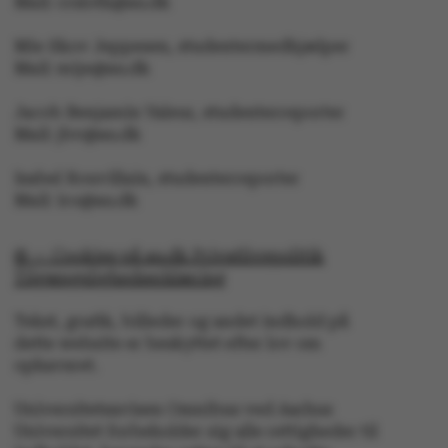
Mail: crsloth@au.dk
__cf_bm
Cloudflare Inc.
.linkedin.com
Mie Skov Jeppesen, studentermedhjælper
Mail: mije@au.dk
Jacob Benjamin Valeur, studenterreporter
__cf_bm
Cloudflare Inc.
.twitter.com
Mail: jbv@au.dk
Isabel Rouvillain, studenterreporter
Mail: iro@au.dk
ARRAffinitySameSite
Microsoft Corporation
.ofn.au.dk
© — Cookies på au.dk Privatlivspolitik
Tilgængelighedserklæring
Tekst, grafik, billeder og andet indhold på
dette website er beskyttet efter lov om
cf_clearance
Cloudflare, Inc.
.podbean.com
ophavsret.
Universitetsavisen Omnibus ved Aarhus
Universitet forbeholder sig alle rettigheder til