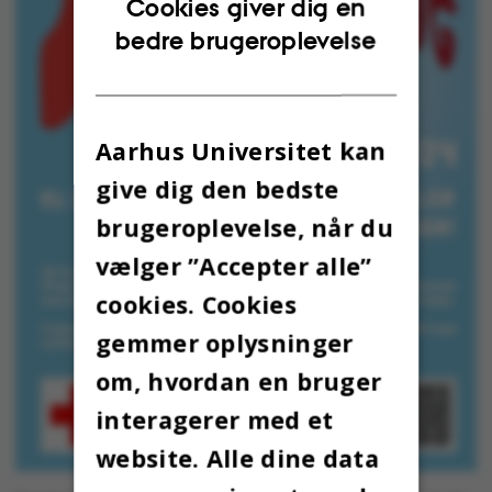
ENGLISH
Cookies giver dig en
bedre brugeroplevelse
DANISH
Aarhus Universitet kan
give dig den bedste
brugeroplevelse, når du
vælger ”Accepter alle”
cookies. Cookies
gemmer oplysninger
om, hvordan en bruger
interagerer med et
website. Alle dine data