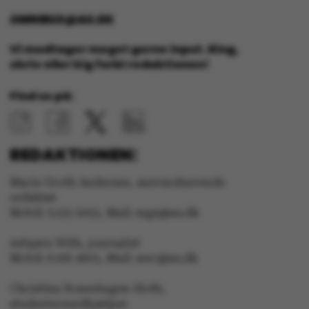
be_typo_user
TYPO3 Association
.au.dk
OMNIBUS@AU.DK
Vi modtager meget gerne input. Ring,
skriv eller kig forbi redaktionen!
fe_typo_user
Typo3 Association
.au.dk
Find os på:
REDAKTIONEN:
Marie Groth Andersen, ansvarshavende
redaktør
Mobil: 5133 5053, Mail: mga@au.dk
Asbjørn With, journalist
Mobil: 6166 4603, Mail: awc@au.dk
ASP.NET_SessionId
Microsoft Corporation
Christina Rosenhagen Sloth,
.au.dk
studentermedhjælper