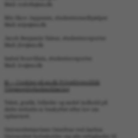
Mail: crsloth@au.dk
Mie Skov Jeppesen, studentermedhjælper
JSESSIONID
Oracle Corporation
Mail: mije@au.dk
.au.dk
Jacob Benjamin Valeur, studenterreporter
Mail: jbv@au.dk
ARRAffinity
Microsoft Corporation
.mitstudie.au.dk
Isabel Rouvillain, studenterreporter
Mail: iro@au.dk
© — Cookies på au.dk Privatlivspolitik
esctx
Microsoft Corporation
Tilgængelighedserklæring
.login.microsoftonline.co
Tekst, grafik, billeder og andet indhold på
fpc
Microsoft Corporation
login.microsoftonline.com
dette website er beskyttet efter lov om
ophavsret.
__cf_bm
Cloudflare Inc.
.pure.au.dk
Universitetsavisen Omnibus ved Aarhus
Universitet forbeholder sig alle rettigheder til