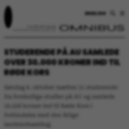
ENGLISH
STUDERENDE PÅ AU SAMLEDE
OVER 30.000 KRONER IND TIL
RØDE KORS
Søndag 6. oktober mødtes 31 studerende
fra forskellige studier på AU og samlede
32.558 kroner ind til Røde Kors i
forbindelse med den årlige
landsindsamling.