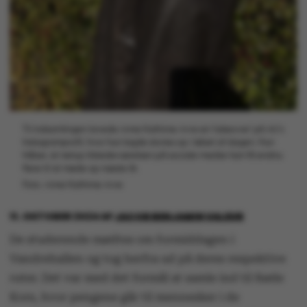
Til indsamlingen lavede Anne Kathrine Arve en 'takeover' på AU’s
Instagramprofil, hvor hun lagde stories op i løbet af dagen. Hun
håber, at netop tilstedeværelsen på sociale medier kan få endnu
flere til at møde op næste år.
Foto: Anne Kathrine Arve
11. OKTOBER 2024
AF
JACOB BENJAMIN VALEUR
De studerende mødtes om formiddagen i
Vandrehallen og tog herfra ud på deres respektive
ruter. Det var med det formål at samle ind til Røde
Kors, hvor pengene går til mennesker i de