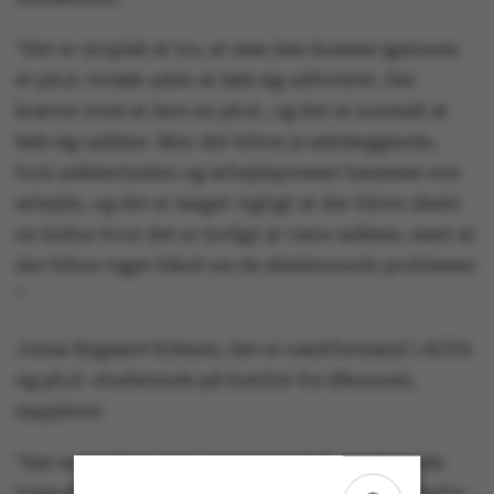
”Det er utopisk at tro, at man kan komme igennem
et ph.d.-forløb uden at føle sig udfordret. Det
kræver sved at lave en ph.d., og det er normalt at
føle sig usikker. Men det bliver jo ødelæggende,
hvis usikkerheden og arbejdspresset hæmmer ens
arbejde, og det er meget vigtigt at der bliver skabt
en kultur hvor det er lovligt at være usikker, samt at
der bliver taget hånd om de eksisterende problemer
”
Jonas Nygaard Eriksen, der er næstformand i AUPA
og ph.d.-studerende på Institut for Økonomi,
supplerer:
“Det er positivt at se, at mange ph.d.-studerende
brænder for forskning ved optagelse. Det er derfor