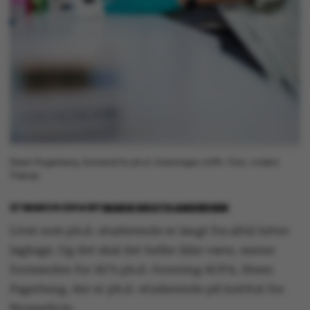
Steen Fagerberg, formand for ph.d.-foreningen AUPA. Foto: Anders
Trærup
27 MARCH 2014
BY
MARIE GROTH ANDERSEN
Livet som ph.d.-studerende er langt fra altid lutter
lagkage. Og det skal det heller ikke være, mener
formanden for AU’s ph.d.-forening AUPA, Steen
Fagerberg, der er ph.d.-studerende på Institut for
Biomedicin.