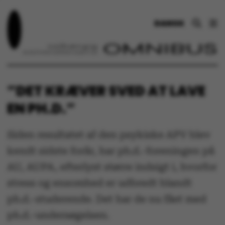
DANSK
”DET KRÆVER SVED AT LAVE
EN PH.D.”
Siden resultatet af den psykiske APV blev
kendt sidste forår, har ph.d.-foreningen på
AU, AUPA, efterlyst større indsigt i, hvorfor
stress og ensomhed er udbredt blandt
ph.d.-studerende. Det har de nu fået med
ph.d.-undersøgelsen.