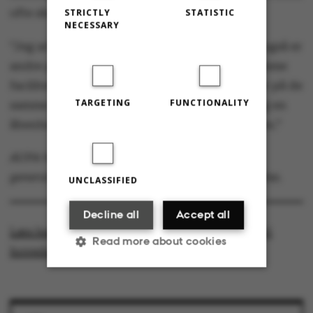
STRICTLY
STATISTIC
ofte skal benytte det samme udstyr.
NECESSARY
”Jeg arbejder meget i laboratorium, hvor der også er
andre ph.d.-studerende, der skal bruge de samme
faciliteter som mig. Og selvom vi ikke arbejder på de
TARGETING
FUNCTIONALITY
samme projekter, så skaber det en dynamik og en
åbenhed, hvor man kan søge råd hos hinanden.”
AUPA har siden denne artikel blev skrevet haft
generalforsamling og har dermed valgt ny ledelse.
UNCLASSIFIED
Decline all
Accept all
Læs hele undersøgelsen og rapporter for hvert
Read more about cookies
hovedområde
Strictly necessary
Statistic