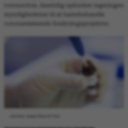
coronavirus. Samtidig opfordrer regeringen
myndighederne til at hastebehandle
coronarelaterede forskningsprojekter.
Arkivfoto: Jesper Rais/AU Foto