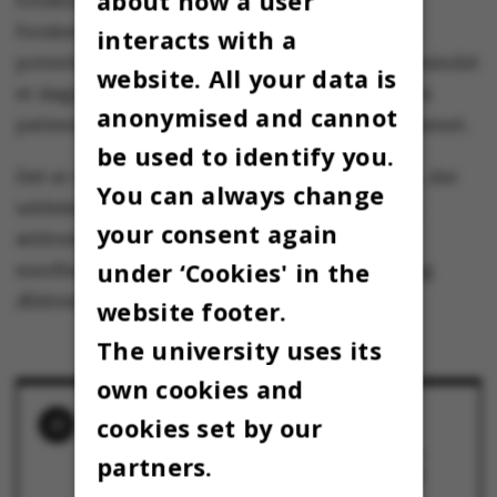
about how a user
forskningsprojekt fra Rigshospitalet, hvor
forskerne vil gennemføre kliniske forsøg, der
interacts with a
potentielt kan afkorte tiden i respirator med mindst
website. All your data is
et døgn. Dette vil ikke alene gavne den enkelte
anonymised and cannot
patient, men også kapaciteten i sundhedsvæsenet.
be used to identify you.
Det er uddannelses- og forskningsministeren, der
You can always change
uddeler midlerne i samråd med sundheds- og
your consent again
ældreministeren og med bistand fra
under ‘Cookies' in the
sundhedsmyndighederne under Sundheds- og
Ældreministeriet.
website footer.
The university uses its
own cookies and
RELATED NEWS
cookies set by our
Gode råd til online undervisning: Husk den
partners.
digitale etikette, afstem forventninger – og
genovervej netundertrøjen
26 March 2020