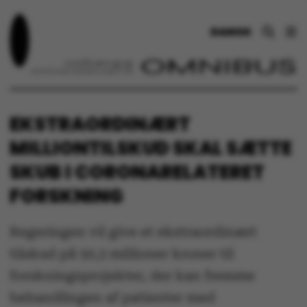
DANSK
EKSTRAORDINÆRT
MILLIONTILSKUD SKAL SÆTTE
SKUB I CORONARELATERET
FORSKNING
Regeringen vil give et ekstraordinært
tilskud på 50,3 millioner kroner til
forskningsprojekter, der kan fremme
behandlingen af patienter med