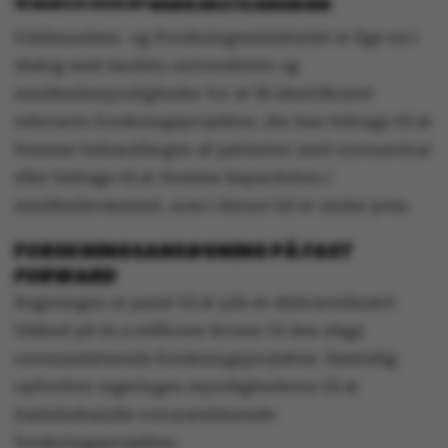
18 MARCH 2020
BY
MARIE GROTH ANDERSEN
Uddannelses- og Forskningsministeriet er lige nu i
dialog med landets universiteter og
sundhedsmyndigheder for at få identificeret
relevante forskningsprojekter, der kan bidrage til at
fremme behandlingen af patienter med coronavirus
eller bidrage til at fremme kapaciteten i
sundhedsvæsenet, som i denne tid er under pres.
FORSKNINGSANSØGNING PÅ
FAST
FORWARD
Regeringen er parat til at yde et ekstraordinært
tilskud på 50,3 millioner kroner til den slags
coronarelaterede forskningsprojekter. Samtidig
opfordrer regeringen myndighederne til at
hastebehandle coronarelaterede
forskningsprojekter.