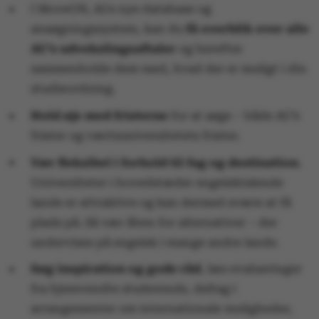
I MoveON, AUs nye database og
ansøgningssystem, kan du
få overblik over alle
AU’s udvekslingsaftaler
og herefter
sammenholde dem med, hvad der er muligt i din
studieordning.
Hold øje med fristerne
for at søge – både AU’s
frister og værtsuniversitetets frister.
Vær fleksibel i forhold til fag og destination
.
Universiteter i hovedstæder engelsktalende
lande er attraktive og kan dermed svære at få
plads på. Så vær åben for alternativer – der
undervises på engelsk i mange andre lande.
Søg inspiration og gode råd
, læs evalueringer
fra hjemvendte studerende, deltag i
arrangementer om internationale muligheder,