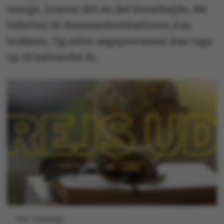
mange, kræver det en del benarbejde, før
billetten til drømmedestinationen kan
indløses. Og selve søgeprocessen kan tage
op til halvandet år.
Foto: Colourbox.