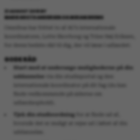
21 AUGUST 2018
BY
MARIE GROTH ANDERSEN OG MIRIAM BREMS
Omnibus har frittet to af AU’s internationale
koordinatorer, Lotte Skovborg og Trine Høj Eriksen,
for deres bedste råd til dig, der vil læse i udlandet:
GODE RÅD
Start med at undersøge mulighederne på din
uddannelse
via din studieportal og den
internationale koordinator på dit fag (du kan
finde vedkommende på siderne om
udlandsophold).
Tjek din studieordning
for at finde ud af,
hvornår det er muligt at rejse ud i løbet af din
uddannelse.