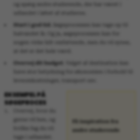
og spørg andre studerende, der har været i
udlandet i løbet af studierne.
Start i god tid
. Søgeprocessen kan tage op til
halvandet år. Og ja, søgeprocessen kan for
nogen virke lidt omfattende, men du vil synes,
at det er det hele værd.
Overvej dit budget
. Valget af destination kan
have stor betydning for økonomien i forhold til
leveomkostninger, transport osv.
EKSEMPEL PÅ
SØGEPROCES
Overvej, hvor du
gerne vil hen, og
Få inspiration fra
hvilke fag du vil
andre studerende
tage i udlandet.