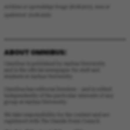
Artiklen er oprindeligt bragt 28.08.2015, men er
opdateret 19.08.2020.
ABOUT OMNIBUS:
Omnibus is published by Aarhus University
and is the official newspaper for staff and
students at Aarhus University.
Omnibus has editorial freedom – and is edited
independently of the particular interests of any
group at Aarhus University.
We take responsibility for the content and are
registered with The Danish Press Council
ASP.NET_SessionId
Microsoft Corporation
.au.dk