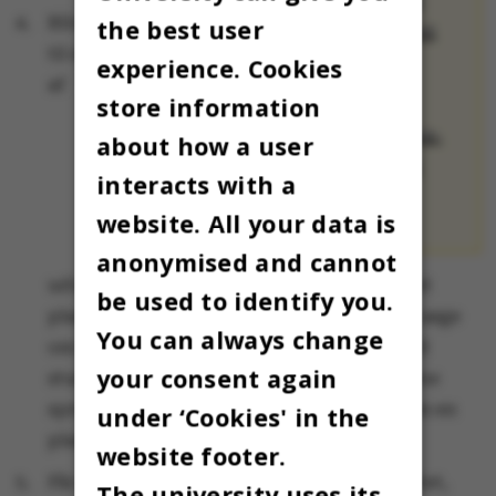
Bliver du indstillet
the best user
ikke alle snakker
til en plads på en
som i SKAM
experience. Cookies
af
store information
Chile
:
Mindre
mañana mañana-
about how a user
mentalitet end
interacts with a
frygtet
website. All your data is
anonymised and cannot
udvekslingsaftalerne, er du ikke garanteret
be used to identify you.
plads på værtsuniversitetet. Du skal først søge
You can always change
om forhåndsgodkendelse af fagene hos dit
your consent again
studienævn og eventuelt dokumentere dine
sprogkundskaber. Herefter kan du søge om en
under ‘Cookies' in the
plads på værtsuniversitetet.
website footer.
Får du tilbudt en plads af værtsuniversitetet,
The university uses its