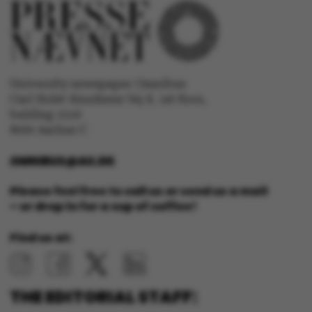
University newspaper Omnibus
Carl Holst-Knudsens Vej 8, 1st floor,
bulding 1310
8000 Aarhus C
JSESSIONID
Oracle Corporation
.au.dk
OMNIBUS@AU.DK
Please feel free to call us or send us a mail
– or drop in for a cup of coffee!
Find us at:
AWSALBTGCORS
Amazon Web Services, Inc.
airtable.com
THE EDITORIAL STAFF: