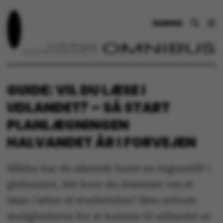
DANSK
GUIDE: VIL DU LÆSE I
UDLANDET? – SÅ START
PLANLÆGNINGEN
HALVANDET ÅR I FORVEJEN
Måske har du allerede boret en tegnestift i
globussen, dér hvor du drømmer om at
læse i løbet af studietiden? Men selvom
mulighederne for at komme til udlandet er