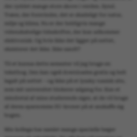
der ryddet mange store skove i verden. Synd.
Træer, der forsvinder, det er skadeligt for natur,
miljø og klima. Nu er der heldigvis mange
videnskabelige tidsskrifter, der kun udkommer
elektronisk. Og hvis ikke det ligger på nettet,
eksisterer det ikke. Ikke sandt?
Til et kursus dette semester vil jeg bruge en
tekstbog. Den kan også downloades gratis og helt
legalt på nettet – og ikke på et lyssky russisk site,
som mit universitet blokerer adgang for. Kun et
mindretal af mine studerende siger, at de vil bruge
af deres sparsomme SU-kroner på at anskaffe sig
bogen.
Min kollega har samlet mange specielle bøger