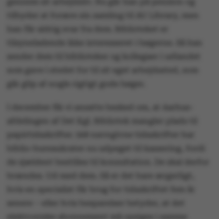
gennem sit arbejdsliv. Nu går han på pension og
tilbyder at forære sin samling til AU Library, men
han får aldrig svar fra dem. Biblioteket er
tilsyneladende ikke interesseret i bøgerne. Så han
sender dem til biblioteker og kollegaer i udlandet
som gave i stedet for til sit eget arbejdssted, som
går glip af nogle rigtigt gode bøger.
I december fik vi ansatte besked om, at Aarhus-
afdelingen af Det Kgl. Bibliotek mangler plads til
papirtidsskrifter. 568 navngivne tidsskrifter har
biblio-bureaukrater nu udpeget til kassering, fordi
de sjældent bestilles til konsultation. De skal derfor
brændes. Ud med dem. Så er det bare ærgerligt,
hvis en specialist får brug for tidsskriftet fem år
senere – eller hvis besparelser betyder, at det
elektroniske abonnement må opsiges i samme