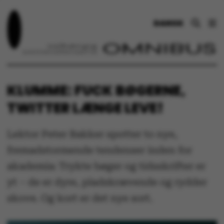
DANSK
KLUMME: FUCK BØGERNE,
TWITTER LÆNGE LEVE!
Lektor Peter Bakker spotter to nye,
fremadstormende tendenser inden for
akademia: Trykte bøger og tidsskrifter er
yt – de er dyre, pladskrævende og rydder
skove. Og kort er det nye sort.