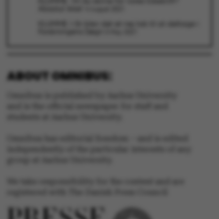
KLUMME: Vil du skrive for vores tidsskrift?
Absolut ikke!
4 August 2021
KLUMME: I år blev det et nej tak til at deltage i
Forskningens Døgn
5 May 2021
fe_typo_user
Typo3 Association
.au.dk
ABOUT OMNIBUS:
Omnibus is published by Aarhus University
and is the official newspaper for staff and
students at Aarhus University.
Omnibus has editorial freedom – and is edited
independently of the particular interests of any
group at Aarhus University.
We take responsibility for the content and are
registered with The Danish Press Council