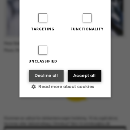
TARGETING
FUNCTIONALITY
Peter Bakker er lektor i lingvistik ved Aarhus Universitet.
Photo: Privat
UNCLASSIFIED
Decline all
Accept all
Read more about cookies
Strictly necessary
Statistic
Klummen er udtryk for skribentens egen holdning. Vil du også skrive
Targeting
Functionality
klummer eller debatindlæg i Omnibus? Skriv til omnibus@au.dk