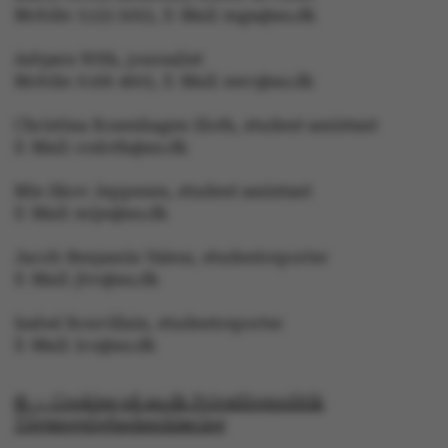
Mobile: 5133 5053, E-Mail: mga@au.dk
Asbjørn With, journalist
Mobile: 6166 4603, E-Mail: awc@au.dk
ARRAffinity
Microsoft Corporation
Christina Rosenhagen Sloth, student assistant
.mitstudie.au.dk
E-Mail: crsloth@au.dk
Mie Skov Jeppesen, student assistant
E-Mail: mije@au.dk
Jacob Benjamin Valeur, studentreporter
E-Mail: jbv@au.dk
Isabel Rouvillain, studentreporter
esctx
Microsoft Corporation
E-Mail: iro@au.dk
.login.microsoftonline.co
© — Cookies på au.dk Privatlivspolitik
Tilgængelighedserklæring
fpc
Microsoft Corporation
login.microsoftonline.com