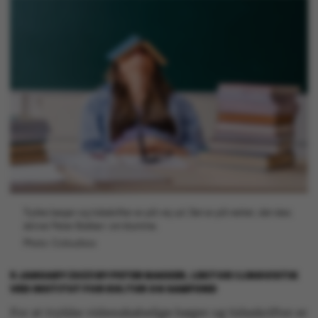
Trykte bøger og tidsskrifter er på vej ud. Det er på nettet, det sker,
skriver Peter Bakker i sin klumme.
Photo: Colourbox
5 JANUARY 2023
BY
PETER BAKKER, LEKTOR I LINGVISTIK
VED INSTITUT FOR KULTUR OG SAMFUND
For at trykke videnskabelige bøger og tidsskrifter er