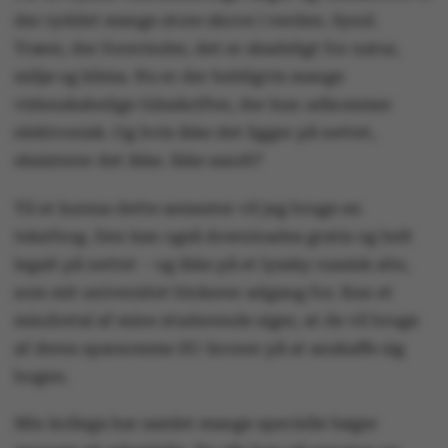
der ryddet mange store skove i verden. Synd.
Træer, der forsvinder, det er skadeligt for natur,
miljø og klima. Nu er der heldigvis mange
videnskabelige tidsskrifter, der kun udkommer
elektronisk. Og hvis ikke det ligger på nettet,
eksisterer det ikke. Ikke sandt?
Til et kursus dette semester vil jeg bruge en
tekstbog. Den kan også downloades gratis og helt
legalt på nettet – og ikke på et lyssky russisk site,
som mit universitet blokerer adgang for. Kun et
mindretal af mine studerende siger, at de vil bruge
af deres sparsomme SU-kroner på at anskaffe sig
bogen.
Min kollega har samlet mange specielle bøger