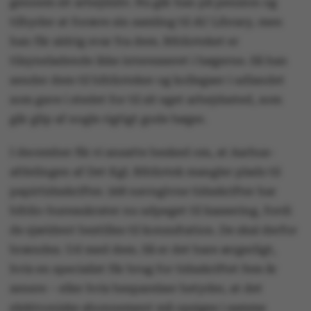
gennem sit arbejdsliv. Nu går han på pension og
tilbyder at forære sin samling til AU Library, men
han får aldrig svar fra dem. Biblioteket er
tilsyneladende ikke interesseret i bøgerne. Så han
sender dem til biblioteker og kollegaer i udlandet
som gave i stedet for til sit eget arbejdssted, som
går glip af nogle rigtigt gode bøger.
I december fik vi ansatte besked om, at Aarhus-
afdelingen af Det Kgl. Bibliotek mangler plads til
papirtidsskrifter. 568 navngivne tidsskrifter har
biblio-bureaukrater nu udpeget til kassering, fordi
de sjældent bestilles til konsultation. De skal derfor
brændes. Ud med dem. Så er det bare ærgerligt,
hvis en specialist får brug for tidsskriftet fem år
senere – eller hvis besparelser betyder, at det
elektroniske abonnement må opsiges i samme