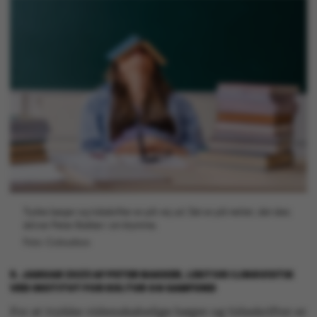
Trykte bøger og tidsskrifter er på vej ud. Det er på nettet, det sker,
skriver Peter Bakker i sin klumme.
Foto: Colourbox
5. JANUAR 2023
AF
PETER BAKKER, LEKTOR I LINGVISTIK
VED INSTITUT FOR KULTUR OG SAMFUND
For at trykke videnskabelige bøger og tidsskrifter er