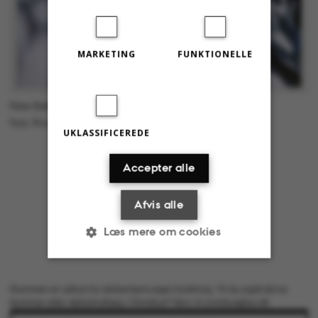
MARKETING
FUNKTIONELLE
Peter Bakker er lektor i lingvistik ved Aarhus Universitet.
Foto: Privat
UKLASSIFICEREDE
Accepter alle
Afvis alle
Læs mere om cookies
Nødvendige
Statistiske
Klummen er udtryk for skribentens egen holdning. Vil du også skrive
klummer eller debatindlæg i Omnibus? Skriv til omnibus@au.dk