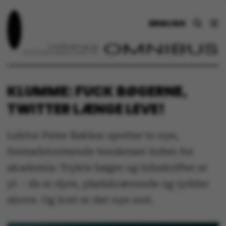
ENGLISH
KLUMME: FUCK BØGERNE,
TWITTER LÆNGE LEVE!
Lektor Peter Bakker spotter to nye,
fremadstormende tendenser inden for
akademia: Trykte bøger og tidsskrifter er
yt – de er dyre, pladskrævende og rydder
skove. Og kort er det nye sort.