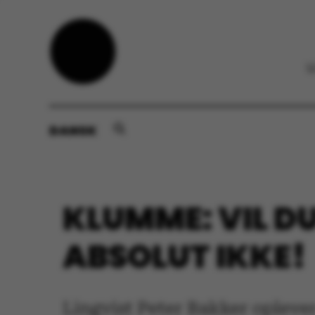
DANSK
KLUMME: VIL DU
ABSOLUT IKKE!
Lingvist Peter Bakker oplever 