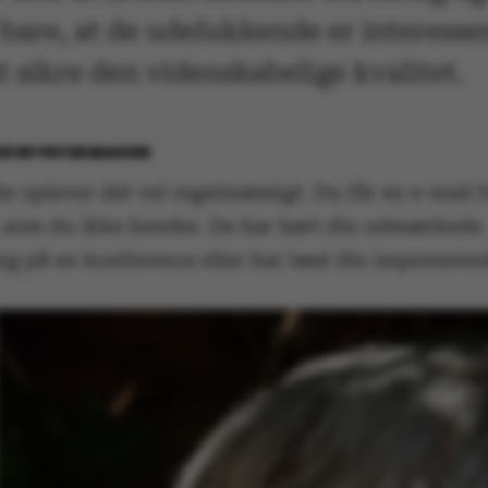
bare, at de udelukkende er interesse
t sikre den videnskabelige kvalitet.
21
BY
PETER BAKKER
te oplever det vel regelmæssigt. Du får en e-mail f
t, som du ikke kender. De har hørt din udmærkede
ng på en konference eller har læst din imponerende