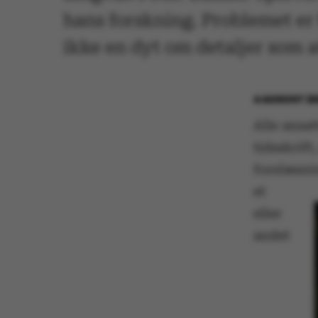
hans forskning. Problemet er 
ikke en dyt om detaljer som a
4 AUGUST 20
Alle ansat
tidsskrif
forelæsni
et
eller
andet