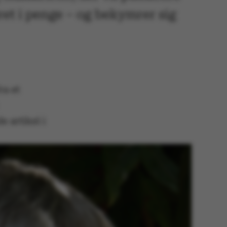
ret i penge – og bekymrer sig
ra et
 artikel i