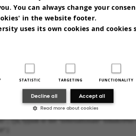
til at bidrage til et tidsskrift om hængebroer!
you. You can always change your consen
også
ingvist er stålkonstruktioner ikke min
omn
okies' in the website footer.
petence.
rsity uses its own cookies and cookies 
GREETINGS!
ilen med mine kommentarer. Lad os her kalde tids
onal Journal of Some Topic
.
 Bakker
Y
STATISTIC
TARGETING
FUNCTIONALITY
archer,
Decline all
Accept all
Read more about cookies
ings from the editorial office of
International Jou
ic
…
[ja, typisk er det ”internationale” tidsskrifte
t”.]
Statistic
Targeting
Functionality