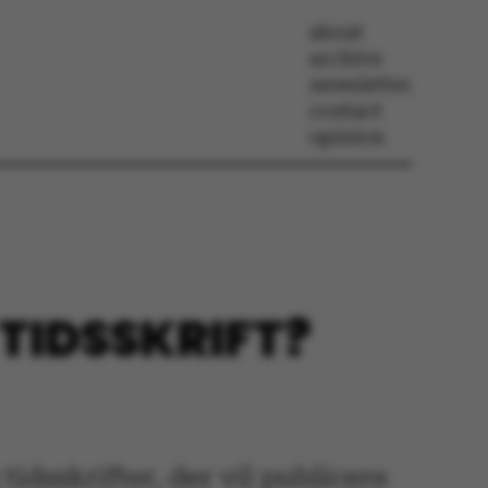
about
archive
newsletter
contact
opinion
 TIDSSKRIFT?
tidsskrifter, der vil publicere