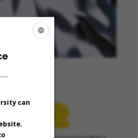
ENGLISH
DANISH
ce
arhus Universitet, hvor han
r til Lingoblog.dk. Peter
ansat ved Aarhus Universitet.
rsity can
ebsite.
to
mmen her er udtryk for skribentens egen holdning. Ønsker du