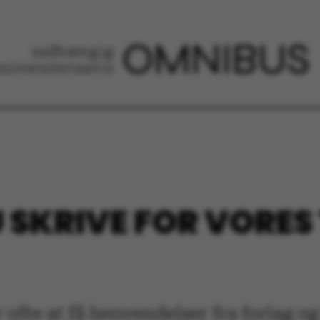
 SKRIVE FOR VORES
ofte at få henvendelser fra forlag og 