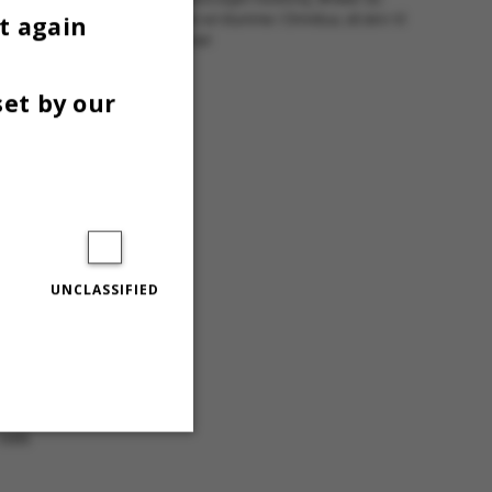
t again
 at skrive et debatindlæg eller en klumme i Omnibus, så skriv til
ibus@au.dk. Grafik: Astrid Reitzel
set by our
skriftet
UNCLASSIFIED
rnal of
r om
Unclassified