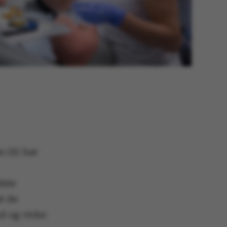
 (S) har
dste
t de
d og virke