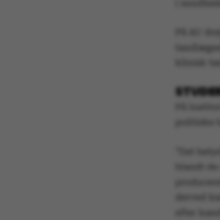
i sundhed
På AU dre
tandlæges
klinisk t
STUDER
På Institu
politiske
”Det betyd
blandt de
produceret
derved ka
efter kan