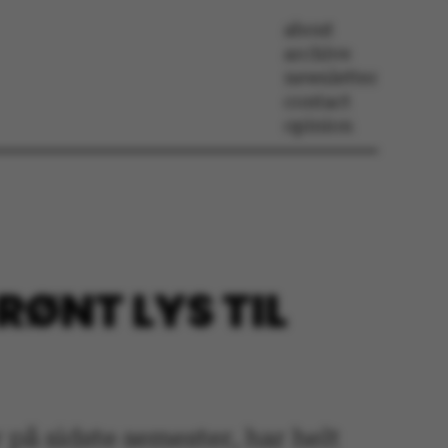
about
archive
newsletter
contact
opinion
RØNT LYS TIL
 på sidste semester, har helt