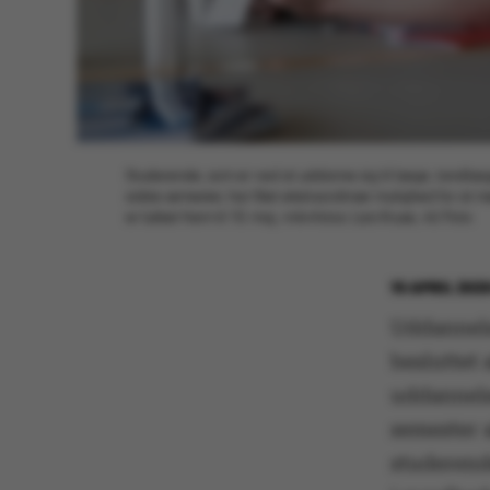
Studerende, som er ved at uddanne sig til læge, tandlæge 
sidste semester, har fået ekstraordinær mulighed for at 
er lukket frem til 10. maj. Arkivfotos: Lars Kruse, AU Foto
15 APRIL 202
Uddannels
besluttet
uddannels
semester a
studerend