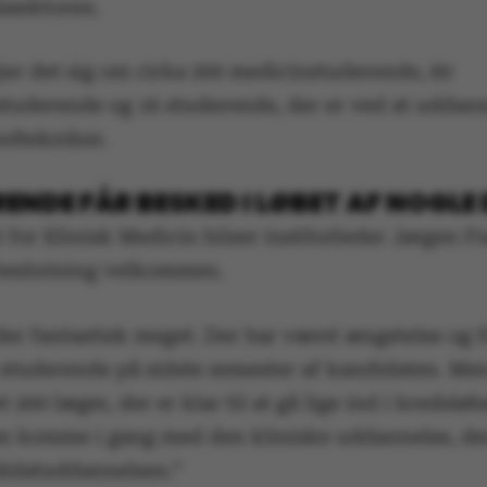
ssektoren.
jer det sig om cirka 200 medicinstuderende, 60
tuderende og 16 studerende, der er ved at uddanne
andtekniker.
ENDE FÅR BESKED I LØBET AF NOGLE
t for Klinisk Medicin hilser institutleder Jørgen 
 beslutning velkommen.
er fantastisk meget. Der har været ængstelse og f
 studerende på sidste semester af kandidaten. Men
 200 læger, der er klar til at gå lige ind i kredslø
n komme i gang med den kliniske uddannelse, der
didatuddannelsen.”