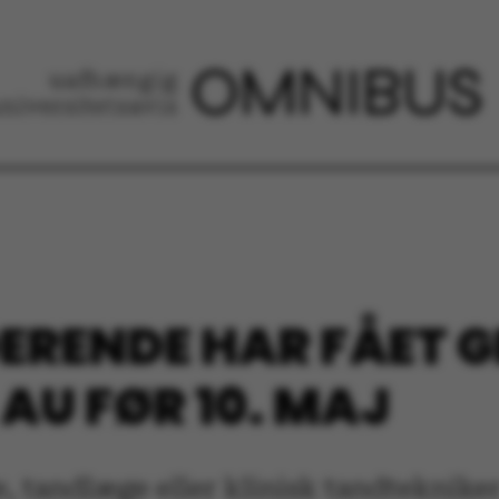
ERENDE HAR FÅET G
AU FØR 10. MAJ
, tandlæge eller klinisk tandtekniker