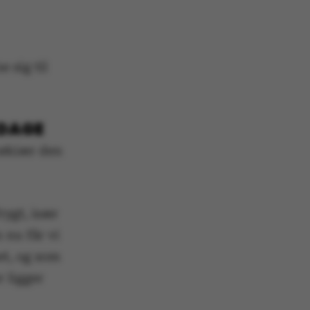
 sig til
 DAGE
Frøkiær den
rygt, især
 nu får vi
bet, og som
 ligger