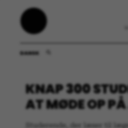
DANSK
KNAP 300 STUD
AT MØDE OP PÅ 
Studerende, der læser til læge