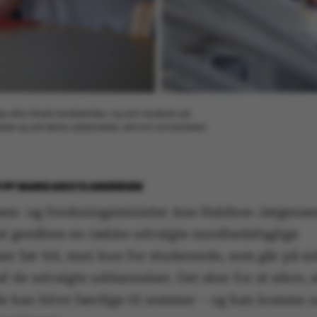
eller klinisk tandtekniker, og som studerer på
møde op på deres uddannelse, selvom universitetet
0
BY
MARIE GROTH ANDERSEN
es- og forskningsminister Ane Halsboe-Jørgensen
 at genåbne en række udvalgte sundhedsfaglige
er før tid, men kun for studerende, som går på si
f de udvalgte uddannelser. Det sker for at sikre, a
e kan blive færdige til sommer – og kan komme u