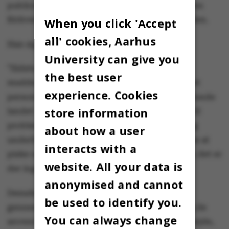
publicerede videnskabelige artikel. Men Morten
Birkved har ikke ønsket at udtale sig om artiklen.
When you click 'Accept
all' cookies, Aarhus
Han siger:
University can give you
”Sidste gang gik der temmelig meget
the best user
mudderkastning i den, og kritikken blev meget
experience. Cookies
personfikseret. Diskussionen blev dog nogenlunde
store information
landet ved at flytte fokus fra enkeltpersoner til
problemet ved, at universiteter skal påtage sig
about how a user
underbetalt konsulentarbejde. Jeg ønsker ikke at
interacts with a
piske op i samme mudderkastning en gang til; det er
website. All your data is
der ingen, der er tjent med.”
anonymised and cannot
Desuden henviser han til, at en troværdig
be used to identify you.
gennemgang af den videnskabelige artikel og de
You can always change
anvendte referencer vil kræve flere dages arbejde,