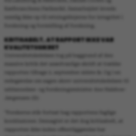
fra Landbrug & Fødevarer, Danish Crown og
Kødbranchens Fællesråd. Samarbejdet levede
nemlig ikke op til retningslinjerne for integritet i
forskning og formidling af forskning.
KRITISABELT, AT RAPPORT IKKE VAR
KVALITETSSIKRET
Universitetsledelsen tog på baggrund af den
massive kritik det usædvanlige skridt at trække
rapporten tilbage 2. september sidste år. Og i en
redegørelse om sagen skrev universitetsledelsen til
uddannelses- og forskningsminister Ane Halsboe-
Jørgensen (S):
”Forskerne står fortsat bag rapportens faglige
konklusioner. Desuagtet er det dog kritisabelt, at
rapporten ikke inden offentliggørelse har