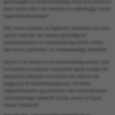
gennemgået en kvalitetssikring i form af et eksternt
peer review eller i det mindste en uafhængig, intern
fagfællebedømmelse”.
Peer review
betyder, at fagfæller bedømmer de data
og den metode, der danner grundlag for
konklusionerne i en videnskabelig artikel, inden
den bliver publiceret i et videnskabeligt tidsskrift.
Og her et år senere er en videnskabelig artikel, som
to forskere fra Aarhus Universitet og en forsker fra
Danmarks Tekniske Universitet har skrevet på
baggrund af oksekødsrapporten, så blevet
fagfællebedømt og publiceret i det internationale
videnskabelige tidsskrift
Foods
, som er et Open
Access-tidsskrift.