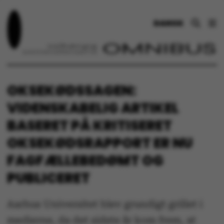
DANSK
OKSEKØDSSAGEN:
VIDENSKABELIG ARTIKEL
BASERET PÅ KRITISERET
OKSEKØDSRAPPORT ER NU
FAGFÆLLEBEDØMT OG
PUBLICERET
Aarhus Universitet blev grundigt grillet i
medierne, da det sidste år kom frem, at