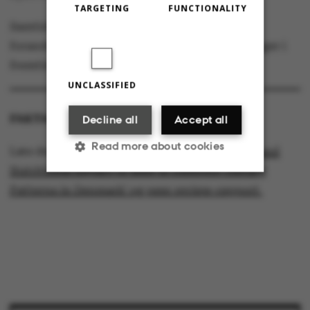
TARGETING
FUNCTIONALITY
Samtidig satte ledelsen gang i en lang række
forandringer internt for at undgå lignende sager i
fremtiden.
UNCLASSIFIED
FAKTA:
Decline all
Accept all
Read more about cookies
Læs den videnskabelige artikel
‘The Climate and
Nutritional Impact of Beef in Different Dietary
Patterns in Denmark’
og peer review-rapport
Strictly necessary
Statistic
Targeting
Functionality
Unclassified