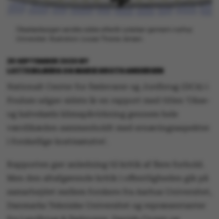
Oksekødssagen sendte sidste efterår rystelser gennem Aarhus
Universitet. Illustration: Louise Thrane Jensen
25 SEPTEMBER 2020
BY
LOTTE BILBERG OG MARIE GROTH ANDERSEN
Nationalt Center for Fødevarer og Jordbrug (DCA) i
Foulum udgav sidste år en rapport med titlen 'Okse-
og kalvekøds klimapåvirkning gennem hele
værdikæden sammenholdt med ernæringsaspekter
i forskellige kostmønstre'.
Rapporten gav anledning til kritik af flere forhold.
Men den altafgørende kritik i offentligheden gik på
samarbejdet mellem forskere fra Aarhus Universitet,
Danmarks Tekniske Universitet og repræsentanter