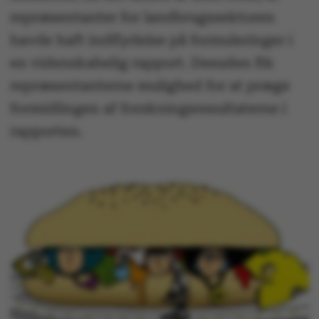
repræsentanter for landbrugssektoren
havde haft indflydelse på formuleringer i
en videnskabelig rapport. Desuden fik
repræsentanterne mulighed for at præge
formidlingen af forskningsresultaterne i
rapporten.