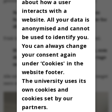
about how a user
gennemføre eksamener uden eksamensvagter.
interacts with a
Nævn en ting, eller del et tip, som gør en
website. All your data is
forskel på din hjemmearbejdsplads eller for
din hjemmearbejdsdag:
anonymised and cannot
be used to identify you.
Frisk luft og motion hver dag gør en stor forskel.
You can always change
Hvad savner du mest fra dit AU-kontor, som
your consent again
du ikke fik taget med hjem/ikke kunne tage
under ‘Cookies' in the
med hjem?
website footer.
Alle mine gode kolleger, men det ville blive til meget
The university uses its
mere end ti personer.
own cookies and
cookies set by our
partners.