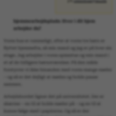
på
omnibus@au.dk
hjemmearbejdsplads: Hvor i dit hjem
arbejder du?
Vores hus er rummeligt, efter at vores tre børn er
flyttet hjemmefra, så min mand og jeg er på hver sin
etage. Jeg arbejder i vores spisestue og min mand i
et af de tidligere børneværelser. På den måde
forstyrrer vi ikke hinanden med vores mange møder
– og så er det dejligt at mødes og holde pause
sammen.
Arbejdsbordet ligner det på universitetet. Der er
skærme – en til at holde møder på – og en til at
kunne følge med i papirerne. Og så er der