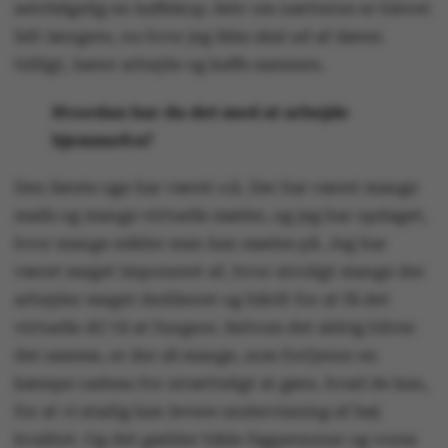
selvfølgelig en kaffekop. Selv om nætterne er blevet
lidt længere, nu hvor jeg ikke skal ud af døren
tidligt, hører arbejde og kaffe sammen.
Hvordan har du det med at arbejde
hjemmefra?
Den første uge har været o.k. Der har været mange
mails og mange virtuelle møder, og jeg har opdaget,
hvor mange måder man kan mødes på. Jeg har
været meget imponeret af, hvor utroligt mange der
arbejder meget dedikeret og hårdt for at få det
virtuelle AU til at fungere. Selvom det aldrig bliver
det samme, er der så mange, som fortjener en
kæmpe cadeau for utrætteligt at gøre, hvad de kan,
for at vi stadig kan levere undervisning af høj
kvalitet. Og det gælder både fagpersoner og vores