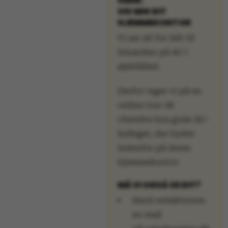
SERIE:
VIS MIG DIT
HJEMMEKONTOR
Vi ser alt for lidt til
hinanden på AU i
øjeblikket.
Derfor tager vi på en
online
tour de
chambre
hos gode AU-
kolleger, der byder
indenfor på deres
hjemmekontor.
MÅ VI OGSÅ SE DIT?
Send redaktionen
en mail