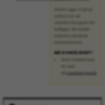
Derfor tager vi på en
Strictly necessary
Statistic
online
tour de
Targeting
Functionality
chambre
hos gode AU-
kolleger, der byder
Unclassified
indenfor på deres
hjemmekontor.
MÅ VI OGSÅ SE DIT?
These cookies make it
Send redaktionen
possible to use basic
en mail
website functionality,
på
omnibus@au.dk
e.g. navigation etc. The
website does not work
without these cookies.