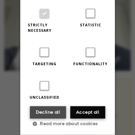
STRICTLY
STATISTIC
NECESSARY
TARGETING
FUNCTIONALITY
SERIE:
UNCLASSIFIED
VIS MIG DIT
HJEMMEKONTOR
Decline all
Accept all
Vi ser alt for lidt til
Read more about cookies
hinanden på AU i
øjeblikket.