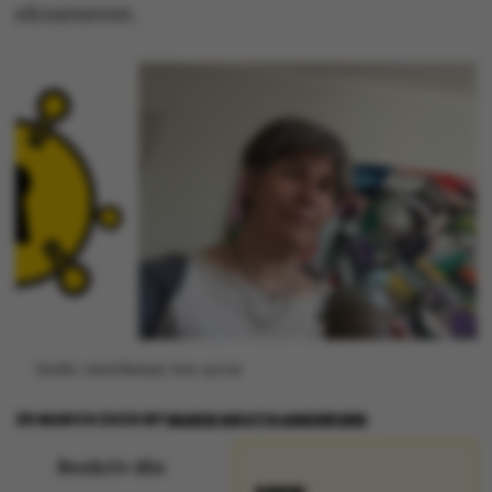
eksamener.
Grafik: Astrid Reitzel, foto: privat
25 MARCH 2020
BY
MARIE GROTH ANDERSEN
Beskriv din