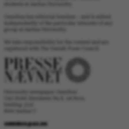
students at Aarhus University.
Omnibus has editorial freedom – and is edited
independently of the particular interests of any
group at Aarhus University.
We take responsibility for the content and are
registered with The Danish Press Council
ASP.NET_SessionId
Microsoft Corporation
University newspaper Omnibus
.au.dk
Carl Holst-Knudsens Vej 8, 1st floor,
bulding 1310
8000 Aarhus C
OMNIBUS@AU.DK