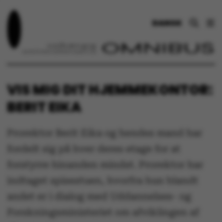
DANSK
VIS MIG DIT HJEMMEKONTOR:
BERIT EIKA
Prorektor Berit Eika og hendes mand har
fordelt sig på hver deres etage for at
forstyrre hinanden mindst. Prorektor har
indtaget spisestuen, hvorfra hun blandt
andet er i dialog med Uddannelses- og
Forskningsministeriet om afviklingen af