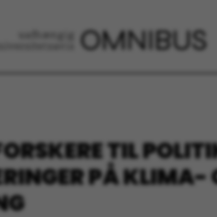
ORSKERE TIL POLITI
RINGER PÅ KLIMA-
NG