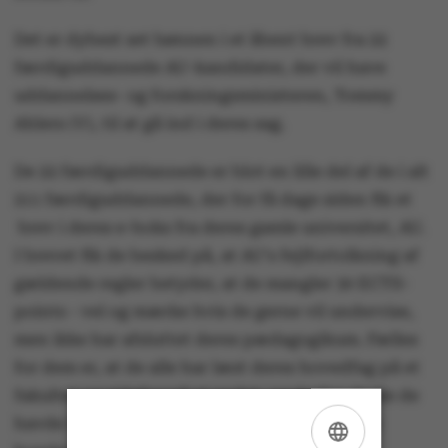
Det er dybest set bønnen i et åbent brev fra 22
færdiguddannede AU-kandidater, der vil have
uddannelses- og forskningsministeren, Tommy
Ahlers (V), til at gå ind i deres sag.
De 22 færdiguddannede er blot en lille del af de i alt
211 færdiguddannede, der for få dage siden fik et
brev i deres e-boks fra deres gamle universitet, AU.
I brevet fik de besked på, at AU's fejlfortolkning af
gældende regler betyder, at de mangler 30 ECTS-
points - vel og mærke hvis de gerne vil undervise,
men ikke har afsluttet deres pædagogikum. Fælles
for dem er, at de alle har læst deres hovedfag på et
fakultet og sidefag på et andet, og derfor skulle de
havde læst et ekstra semester. Men det vidste