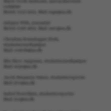
Marie Groth Andersen, ansvarshavende
redaktør
Mobil: 5133 5053, Mail: mga@au.dk
Navn
Udbyder / Domæne
Asbjørn With, journalist
be_typo_user
TYPO3 Association
Mobil: 6166 4603, Mail: awc@au.dk
.au.dk
Christina Rosenhagen Sloth,
studentermedhjælper
Mail: crsloth@au.dk
fe_typo_user
Typo3 Association
.au.dk
Mie Skov Jeppesen, studentermedhjælper
Mail: mije@au.dk
Jacob Benjamin Valeur, studenterreporter
Mail: jbv@au.dk
Isabel Rouvillain, studenterreporter
Mail: iro@au.dk