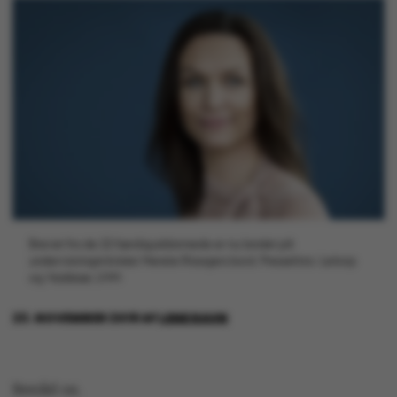
Brevet fra de 22 færdiguddannede er nu landet på
undervisningsminister Merete Riisagers bord. Pressefoto: Leitorp
og Vadskær, UVM
23. NOVEMBER 2018
AF
LENE RAVN
Benåd os.