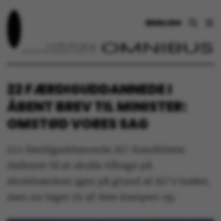
ENGLISH
22 FÆRDIGUDDANNEDE I
ÅBENT BREV TIL MINISTER:
OMSTØD VORES SAG
211 færdiguddannede AU-kandidater
risikerer til at skulle tilbage på
skolebænken igen på grund af AU's brøler,
men nu tager 22 af dem kampen op.