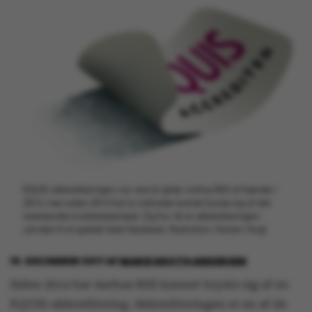
EQUIS-akkrediteringen var ved at glide Aarhus BSS af hænde i
2013, men siden 2014 har to institutter kunnet bryste sig af det
anerkendte kvalitetsstempel. Og fra i år er akkrediteringen
udvidet til at gælde hele fakultetet. Illustration: Morten Voigt
19. DECEMBER 2017
AF
MARIE GROTH ANDERSEN
Siden 2014 har Aarhus BSS kunnet bryste sig af en
EQUIS-akkreditering. Akkrediteringen er en af de