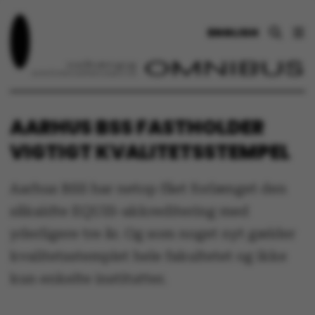
ENGLISH
AARHUS BSS FASTHOLDER
VIGTIGT KVALITETSSTEMPEL
Aarhus BSS har netop fået forlænget den
såkaldte EQUIS-akkreditering med
yderligere tre år. Og som noget nyt gælder
kvalitetsstemplet hele fakultetet og ikke
kun enkelte institutter.