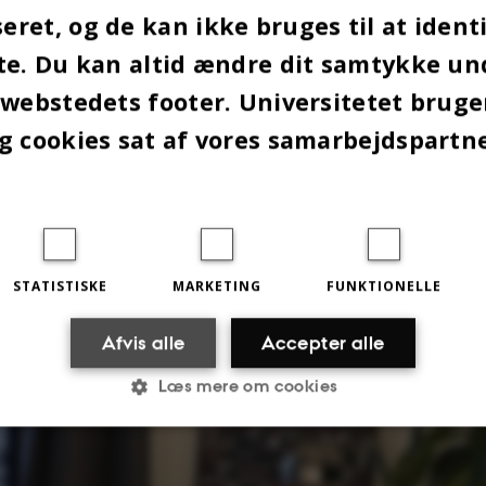
ret, og de kan ikke bruges til at identi
te. Du kan altid ændre dit samtykke un
t det kræver så meget planlægning at få ro til at ar
n.”
 webstedets footer. Universitetet brug
g cookies sat af vores samarbejdspartn
STATISTISKE
MARKETING
FUNKTIONELLE
Afvis alle
Accepter alle
Læs mere om cookies
Statistiske
Marketing
Funktionelle