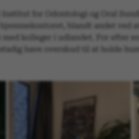
d Institut for Odontologi og Oral Su
å hjemmekontoret, blandt andet ved 
med kolleger i udlandet. For efter e
 stadig have overskud til at holde hum