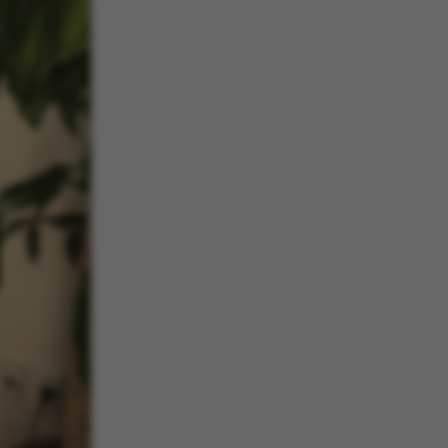
 aktivere
an ikke
e sættes af vores CMS-
PO3, og bruges til at
e en backend-session,
end-bruger er logget
eller Frontend.
enavn er forbundet
styringssystemet. Det
relt som en
onsidentifikator for at
uligt at gemme