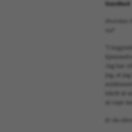
Sundhed
Hvordan h
nu?
”I begynd
hjemmefra,
Jeg har of
jeg, at je
solskinne
hårdt at 
at
cope
me
Er du ale