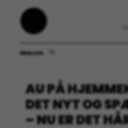
ENGLISH
AU PÅ HJEMMEK
DET NYT OG S
– NU ER DET HÅ