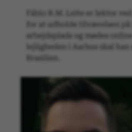
Fábio R.M. Leite er lektor ve
for at udholde tilværelsen p
arbejdsplads og mødes online 
lejligheden i Aarhus skal han
Brasilien.