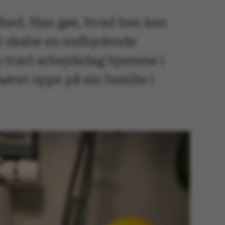
ndhed. Han gør, hvad han kan
at skabe en indbydende
n travl arbejdsdag hjemme i
øret oppe på sin familie i