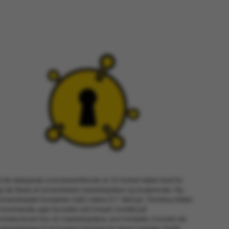
 de skærpede coronarestriktioner er AU fortsat lukket land for
gt de fleste af universitetets medarbejdere og studerende. Og
mearbejdet fortsætter indtil videre til 7. februar. Omnibus stikker
e kommende uger hovedet ind (virtuelt, forstås) på
mmekontoret hos AU-medarbejdere, som fortæller, hvordan de
 arbejdsdagen til at fungere hjemme fra deres matrikel. Grafik: