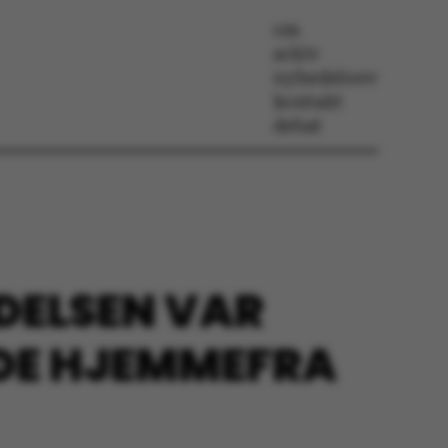
om
arkiv
nyhedsbrev
kontakt
debat
DELSEN VAR
JDE HJEMMEFRA