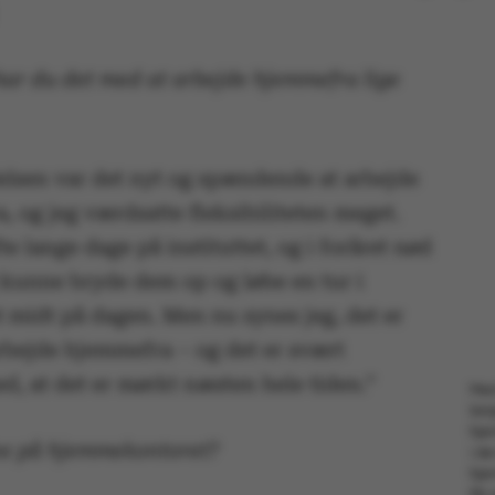
ar du det med at arbejde hjemmefra lige
elsen var det nyt og spændende at arbejde
 og jeg værdsatte fleksibiliteten meget.
te lange dage på instituttet, og i foråret nød
g kunne bryde dem op og løbe en tur i
t midt på dagen. Men nu synes jeg, det er
arbejde hjemmefra – og det er svært
d, at det er mørkt næsten hele tiden.”
Med
lan
hjem
ne på hjemmekontoret?
i d
hje
får