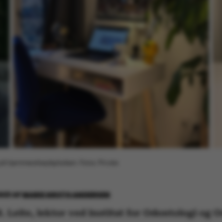
 på hjemmearbejdspladsen. Fotos: Private
2021
AF
MARIE GROTH ANDERSEN
. Leite, lektor ved Institut for Odontologi og O