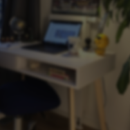
kies hjælper med at gøre hjemmesiden brugbar ved at
ggende funktioner som navigation mm. Hjemmesiden k
isse cookies.
Udbyder / Domæne
Udløb
Beskrivelse
30
Denne cooki
TYPO3 Association
minutter
udbyder, TY
.au.dk
identificer
når en back
ind i TYPO3 
30
Dette cooki
Typo3 Association
minutter
med Typo3-
.au.dk
webindholds
bruges gene
brugersessi
gøre det m