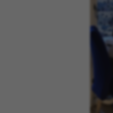
Nødvendige coo
nogle grundlæ
fungerer uden d
Navn
be_typo_user
fe_typo_user