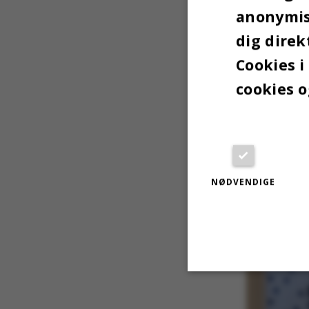
anonymise
dig direk
”Det er, a
lejlighede
Cookies i
cookies o
NØDVENDIGE
Nødvendige