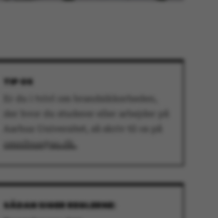
TIP OS
Er du i tvivl om brandsikkerheden,
der hvor du studerer eller arbejder på
Aarhus Universitet, så skriv til os på
omnibus@au.dk.
SÅDAN SIGER REGLERNE: