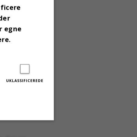
ficere
der
er egne
ere.
derende
r sikret
UKLASSIFICEREDE
kke har
gelig
, at der
d Arts Ulla
Uklassificerede