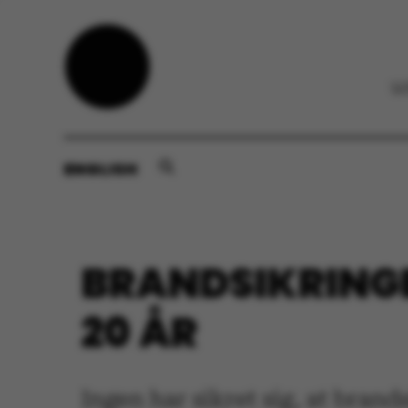
ENGLISH
BRANDSIKRINGE
20 ÅR
Ingen har sikret sig, at bran