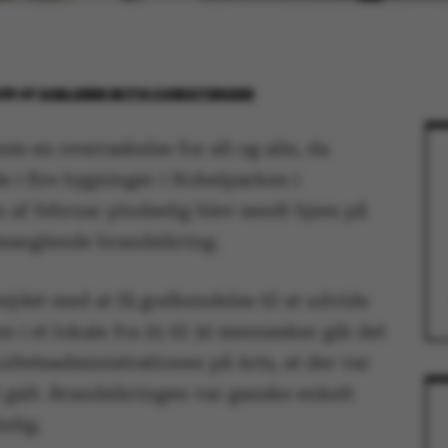
026
AF
ASBJØRN WITH CHRISTENSEN
m en overraskelse for alt og alle, da
 i fire bygninger i Nobelparken i
n af februar pludselig blev sendt hjem på
manglende brandsikring.
ejdet med at få godkendelse til at udvide
n i et lokale fra 25 til 30 mennesker gik det
ultetsadministrationen på Arts, at der var
 galt. Brandsikringen var ganske enkelt
elig.