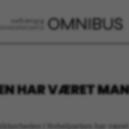
N HAR VÆRET MANG
dsikkerheden i Nobelparken har været