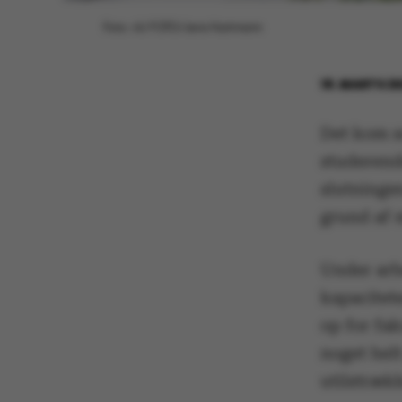
Foto: AU FOTO/Jens Hartmann
18. MARTS 2
Det kom so
studerende
slutninge
grund af 
Under arb
kapacitete
op for fak
noget helt
utilstrækk