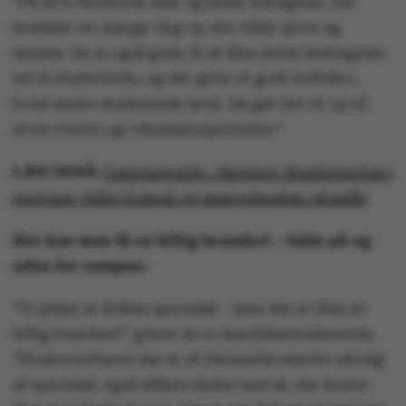
”På AU’s Facebook-side og deres Instagram. Der
kommer ret mange ting op der, både sjove og
seriøse. De er også gode til at låne deres Instragram
ud til studerende, og det giver et godt indblik i,
hvad andre studerende laver. De gør det tit op til
store events og i eksamensperioden.”
LÆS OGSÅ:
Campusguide - Herning: Studenterhus i
centrum, billig frokost og mængderabat på kaffe
Her kan man få en billig brandert – både på og
uden for campus:
”Vi plejer at drikke specialøl – men det er ikke en
billig brandert!” griner de to kandidatstuderende.
”Studenterbaren har et af Danmarks største udvalg
af specialøl, også aflåste skabe med øl, der koster