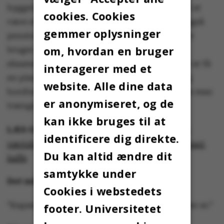
hyggeligt over den, og folk derinde er gode til at
cookies. Cookies
være stille. Det er ikke kun studerende, men også
gemmer oplysninger
pensionister, der skal læse Søndagsavisen, der
om, hvordan en bruger
bruger den, og det er lidt hyggeligt. I
eksamensperioden skal man være der kl. 8 for at få
interagerer med et
en plads. Der er også kommet massagestole og
website. Alle dine data
bordtennis i den nye lounge nedenunder, hvis man
er anonymiseret, og de
trænger til en pause.”
kan ikke bruges til at
LÆS OGSÅ:
Campusguide - Emdrup: Lurvede
identificere dig direkte.
værtshuse, studenterdrevne køkkener og instant
Du kan altid ændre dit
kaffe
samtykke under
Det må du ikke gå glip af:
Cookies i webstedets
”Kapsejladsen! Det er det eneste ultimatum, der er.”
footer. Universitetet