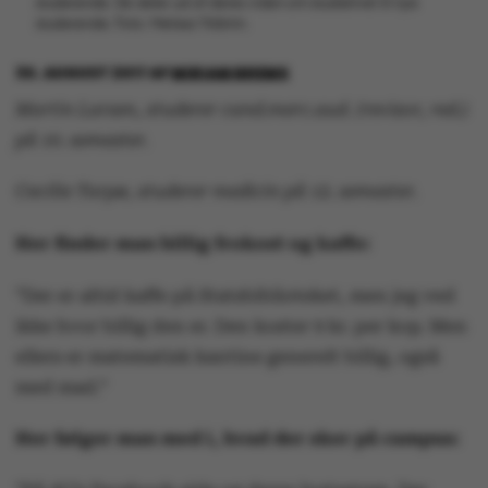
studerende. De deler ud af deres viden om studielivet til nye
studerende. Foto: Melissa Yildirim.
30. AUGUST 2017
AF
MIRIAM BREMS
Martin Larsen, studerer cand.merc.aud. (revisor, red.)
på 10. semester.
Cecilie Tarpø, studerer medicin på 12. semester.
Her finder man billig frokost og kaffe:
”Der er altid kaffe på Statsbiblioteket, men jeg ved
ikke hvor billig den er. Den koster 9 kr. per kop. Men
ellers er matematisk kantine generelt billig, også
med mad.”
Her følger man med i, hvad der sker på campus: