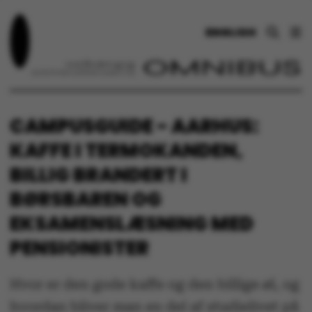
ENGLISH
CAMPUSGUIDE - AARHUS:
KAFFE I TERMOKANDEN,
BILLIG BRANDERT I
BØRSBAREN OG
EKSAMENSLÆSNING MED
PENSIONISTER
Hvor er den gode kaffe og den billige øl, og
hvordan bliver man en del af studielivet på