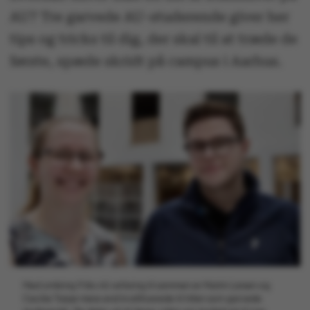
AU? Tre garvede AU-studerende giver her
tips og tricks til dig, der skal til at træde de
første, spæde skridt på campus i Aarhus.
Med omkring 9 års AU-erfaring til sammen er Martin Larsen og
Cecilie Tarpø mere end kvalificerede til titlen som garvede