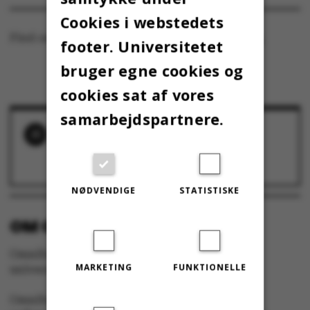
Cookies i webstedets
Find os også på
facebook.com/omnibus.au.dk
footer. Universitetet
bruger egne cookies og
cookies sat af vores
samarbejdspartnere.
RELATEREDE NYHEDER
Redaktionskomitéen værner om den
redaktionelle uafhængighed
29. april 2013
NØDVENDIGE
STATISTISKE
OM OMNIBUS:
Omnibus udgives af Aarhus Universitet til
MARKETING
FUNKTIONELLE
universitetets studerende og medarbejdere.
Omnibus har redaktionel frihed og redigeres