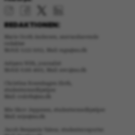
Nødvendige cookies
hjælper med at gøre
REDAKTIONEN:
hjemmesiden brugbar
ved at aktivere nogle
Marie Groth Andersen, ansvarshavende
grundlæggende
redaktør
funktioner som
Mobil: 5133 5053, Mail: mga@au.dk
navigation mm.
Hjemmesiden kan ikke
Asbjørn With, journalist
fungerer uden disse
Mobil: 6166 4603, Mail: awc@au.dk
cookies.
Christina Rosenhagen Sloth,
studentermedhjælper
Mail: crsloth@au.dk
Navn
Udbyder / Domæne
Mie Skov Jeppesen, studentermedhjælper
Mail: mije@au.dk
be_typo_user
TYPO3 Association
.au.dk
Jacob Benjamin Valeur, studenterreporter