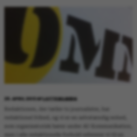
29. APRIL 2013
AF
LOTTE BILBERG
Redaktionen, der tæller to journalister, har
redaktionel frihed, og vi er en selvstændig enhed,
som organisatorisk hører under AU Kommunikation,
men i alle redaktionelle forhold refererer vi til en