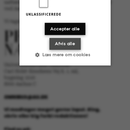
uafhængigt af særinteresser hos nogen gruppe
ved Aarhus Universitet.
UKLASSIFICEREDE
Vi tager ansvar for indholdet og er tilmeldt
Accepter alle
Afvis alle
Læs mere om cookies
Universitetsavisen Omnibus
Carl Holst-Knudsens Vej 8, 1. sal,
bygning 1310
Nødvendige
Statistiske
8000 Aarhus C
Marketing
Funktionelle
OMNIBUS@AU.DK
Uklassificerede
Vi modtager meget gerne input. Ring,
skriv eller kig forbi redaktionen!
Find os på: