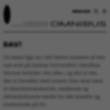
ENGLISH
DAV!
Du læser lige nu i det første nummer af den
nye avis på Aarhus Universitet: Omnibus.
Navnet betyder »for alle«, og det er det,
der er formålet med avisen: Den skal være
et identitetsskabende, samlende og
debatskabende medie for alle ansatte og
studerende på AU.