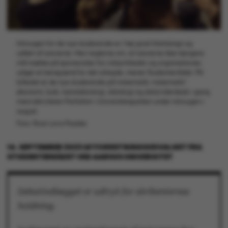
Introugen for de nye studerende er i høj grad tilrettelagt og
udført af tutorerne. Men reglerne om, at tutorerne ikke længere
må trække på sponsorater fra virksomheder og organisationer,
udgør et benspænd for det arbejde, mener Studenterrådet. På
billedet er de nye studerende på matematik, matematik/
økonomi, fysik, nanoteknologi, datalogi og datavidenskab i gang
med aktiviteten ParXafari i Universitetsparken under introugen i
august.
Foto: Roar Lava Paaske
14. SEPTEMBER 2023
AF
FORRETNINGSUDVALGET FRA
STUDENTERRÅDET VED AARHUS UNIVERSITET
Debatindlægget er udtryk for skribenternes
holdning.