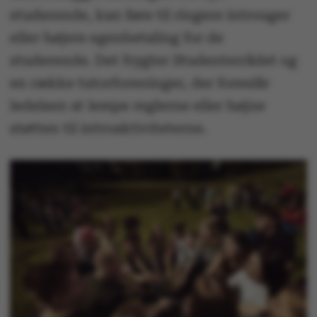
studerende, kan føre til ringere introuger
eller højere egenbetaling for de
studerende. Det frygter Studenterrådet og
en række tutorforeninger, der foreslår
ledelsen at lempe reglerne eller højne
støtten til introaktiviteterne.