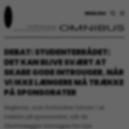
ENGLISH
DEBAT: STUDENTERRÅDET:
DET KAN BLIVE SVÆRT AT
SKABE GODE INTROUGER, NÅR
VI IKKE LÆNGERE MÅ TRÆKKE
PÅ SPONSORATER
Reglerne, som forhindrer tutorer i at
trække på sponsorater, når de
tilrettelægger introugen for nye