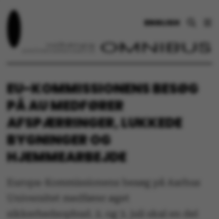
ENGLISH
EU-KOMMISSIONENS BESØG
PÅ AU MEDFØRER
AFSPÆRRINGER, LUKKEDE
BYGNINGER OG
HJEMMEARBEJDE
Europa-Kommissionens besøg på Aarhus
Universitet medfører øget
sikkerhedsopbud. 2. og 3. juli skal en del