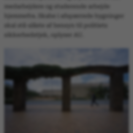
medarbejdere og studerende arbejde
hjemmefra. Skabe i afspærrede bygninger
skal stå ulåste af hensyn til politiets
sikkerhedstjek, oplyser AU.