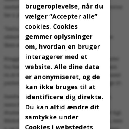
brugeroplevelse, når du
medarbejdere eller studerende forlader kontorerne
vælger ”Accepter alle”
før 2. juli.
cookies. Cookies
”Dette skal ske af hensyn til politiets
gemmer oplysninger
sikkerhedstjek. Dørene til kontorerne må gerne
om, hvordan en bruger
låses som sædvanligt,” oplyser universitetet.
interagerer med et
Ringgaden vil 3. juli være afspærret i begge ender
website. Alle dine data
fra Nørrebrogade til Langelandsgade fra klokken
05.30 til cirka klokken 16. Fredrik Nielsens vej samt
er anonymiseret, og de
parkering ved bygning 1445 spærres af hele uge 27.
kan ikke bruges til at
identificere dig direkte.
Samfundsfaglig Kantine holder lukket 2-3. juli,
mens Stakbogladen, Studenterbaren og
Du kan altid ændre dit
Studentercaféen holder lukket hele uge 27. Det Kgl.
samtykke under
Bibliotek i Universitetsparken forbliver åbent, men
Cookies i webstedets
2. og 3. juli vil der kun være adgang via indgangen