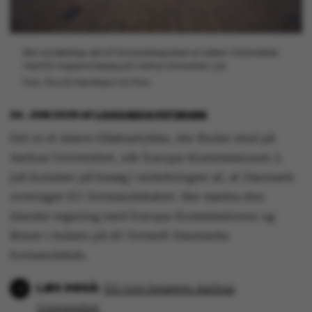
Den nordøstlige del af Universitetsparken er lukket i forbindelse
med EU-toppens besøg på Aarhus Universitet i juli.
Foto: Poul Ib Henriksen/AU Foto
24. JUNI 2025
AF
LOUIS BECK PETERSEN
Det er et større tilløbsstykke, der finder sted på
Aarhus Universitet, når Europa-Kommissionen 3.
juli kommer på besøg i anledningen af, at Danmark
overtager EU-formandskabet. Her mødes den
danske regering med Europa-Kommissionen og
åbner i Aulaen på AU formelt Danmarks
formandskab.
EU-top besøger Aarhus
Universitet