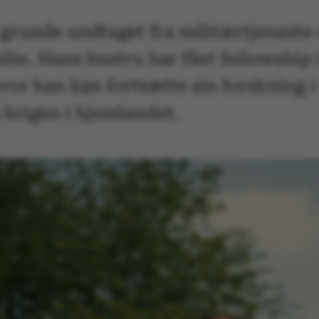
 grunde undtaget fra militærtjeneste
ie. Hans hustru har fået fellowship 
vor han kan fortsætte sin forskning i
a krigen i hjemlandet.