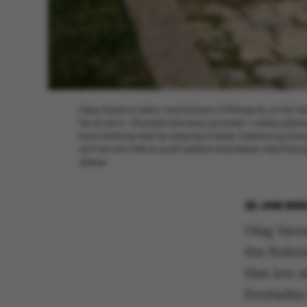
Oleg Yarosh er lektor ved Institute of Philospohy of the 
har en ph.d. i filosofisk antrologi og forsker i vestlig suf
hans forskning med let adgang til både Tyskland og Sveri
som har som mål at opnå tættere forbindelse med Gud g
askese.
22. JUNI 202
Oleg Yaros
the Natio
Han bor m
Forstaden 