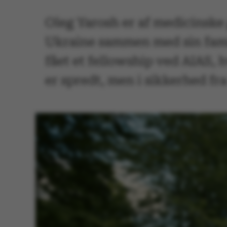
Oleg Yarosh er af medicinske
Ukraine sammen med sin famil
fået et fellowship ved AIAS, h
er spredt, men i sikkerhed fr