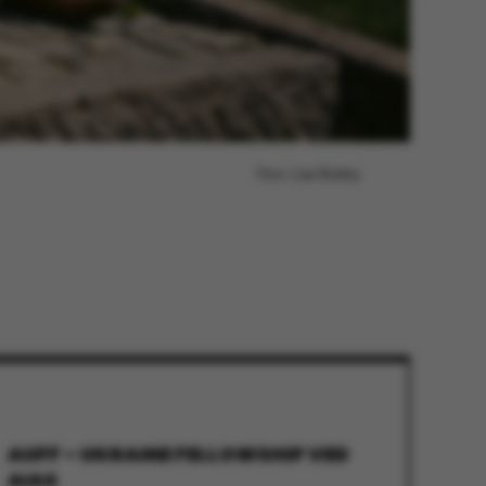
Foto: Lise Balsby
AUFF – UKRAINE FELLOWSHIP VED
AIAS