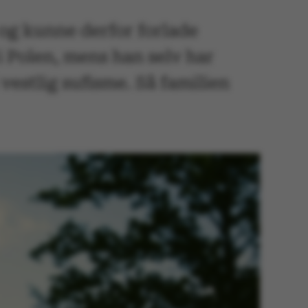
 og kunne derfor forlade
i Polen, mens han selv har
 vestlig sufisme. Så familien