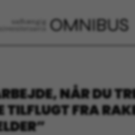
ARBEJDE, NÅR DU T
 TILFLUGT FRA RAK
ÆLDER”