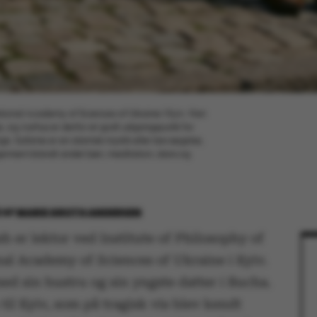
National Academy of Sciences of Ukraine I Kyiv. Han
isme, og Aarhus er derfor et godt udgangspunkt for
ge. Sufisme er en islamisk mystik eller bevægelse,
ennem blandt andet bøn, meditation, dans og
2
AF
MARIE GROTH ANDERSEN
h er lektor ved Institute of Philosophy of
nal Academy of Sciences of Ukraine i Kyiv.
ed sin hustru og sin yngste datter i Bucha.
til Kyiv, som på tragisk vis blev kendt