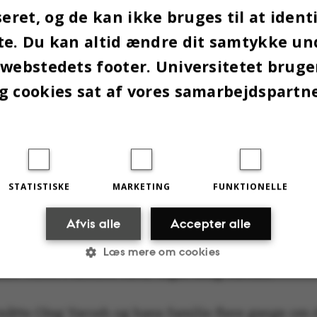
ret, og de kan ikke bruges til at identi
æller Oleg Yarosh.
te. Du kan altid ændre dit samtykke un
 webstedets footer. Universitetet brug
ALARM FLERE GANGE
g cookies sat af vores samarbejdspartn
DAGEN
og mod byen Lviv, som ligger i den vestlige
raine tæt ved den polske grænse, hvor de
e, som de kunne bo hos. Lviv var på det
STATISTISKE
MARKETING
FUNKTIONELLE
 ikke under lige så voldsom beskydning
Afvis alle
Accepter alle
g regionerne i øst.
Læs mere om cookies
kke været i direkte fare,” siger Oleg Yarosh.
Statistiske
Marketing
Funktionelle
 måtte Oleg Yarosh og hans familie flere gange om