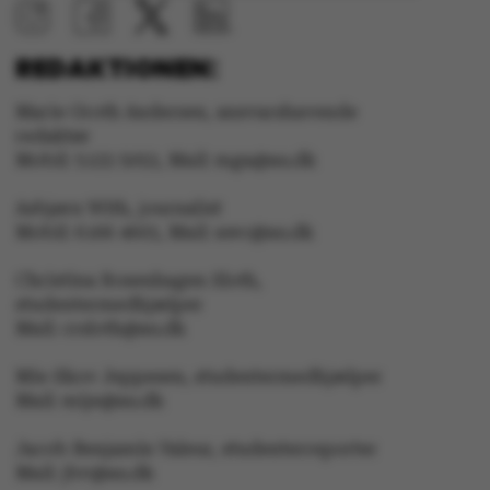
Nødvendige
Statistiske
REDAKTIONEN:
Marketing
Funktionelle
Marie Groth Andersen, ansvarshavende
redaktør
Uklassificerede
Mobil: 5133 5053, Mail: mga@au.dk
Asbjørn With, journalist
Mobil: 6166 4603, Mail: awc@au.dk
Nødvendige cookies
Christina Rosenhagen Sloth,
hjælper med at gøre
studentermedhjælper
hjemmesiden brugbar
Mail: crsloth@au.dk
ved at aktivere nogle
grundlæggende
Mie Skov Jeppesen, studentermedhjælper
funktioner som
Mail: mije@au.dk
navigation mm.
Hjemmesiden kan ikke
Jacob Benjamin Valeur, studenterreporter
Mail: jbv@au.dk
fungerer uden disse