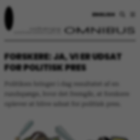
ENGLISH
FORSKERE: JA, VI ER UDSAT
FOR POLITISK PRES
Politiken bringer i dag resultatet af en
rundspørge, hvor det fremgår, at forskere
oplever at blive udsat for politisk pres.