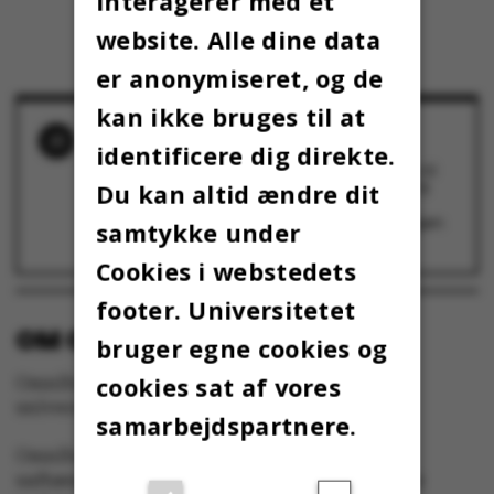
interagerer med et
website. Alle dine data
er anonymiseret, og de
kan ikke bruges til at
RELATEREDE NYHEDER
identificere dig direkte.
Forsker! Hvordan står det efter din mening til
med forskningsfriheden på AU?
Du kan altid ændre dit
9. august 2018
Forskere er også udsat for pres fra deres egen
samtykke under
ledelse
8. februar 2018
Cookies i webstedets
footer. Universitetet
OM OMNIBUS:
bruger egne cookies og
cookies sat af vores
Omnibus udgives af Aarhus Universitet til
universitetets studerende og medarbejdere.
samarbejdspartnere.
Omnibus har redaktionel frihed og redigeres
uafhængigt af særinteresser hos nogen gruppe