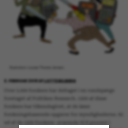
Illustration: Louise Thrane Jensen.
2. FEBRUAR 2018
AF
LOTTE BILBERG
Over 5.000 forskere har deltaget i en rundspørge
foretaget af Politiken Research. 1200 af disse
forskere har tilkendegivet, at de løser
forskningsbaserede opgaver for myndighederne. 92
ud af de 1200 forskere -svarende til 8 procent i