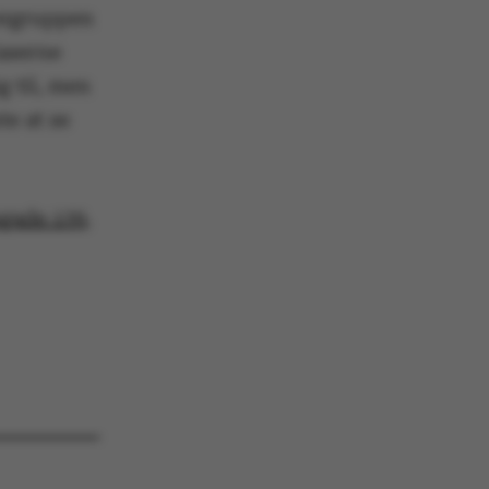
tergruppen
Kaserne
g til, men
 aktivere
e at se
an ikke
gade 139
,
e sættes af vores CMS-
PO3, og bruges til at
e en backend-session,
end-bruger er logget
eller Frontend.
enavn er forbundet
styringssystemet. Det
relt som en
onsidentifikator for at
uligt at gemme