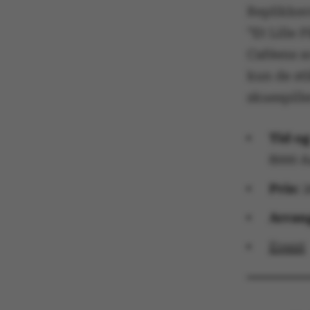
Replikker
”Et Lille 
Caféens sc
Nødvendige coo
kun de st
nogle grundlæ
skuespill
fungerer uden d
Tid og
8000 
Navn
Pris:
2
be_typo_user
Arran
Event
fe_typo_user