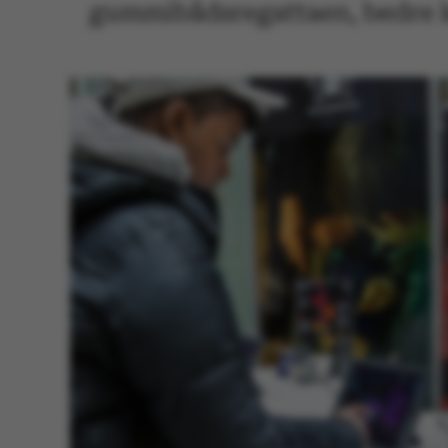
gummibådsregattaen, bedre k