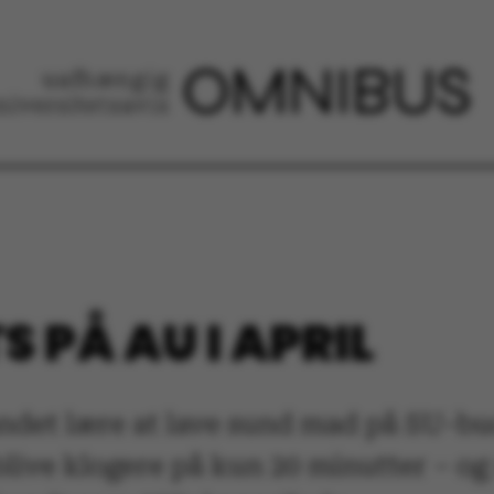
S PÅ AU I APRIL
andet lære at lave sund mad på SU-b
live klogere på kun 20 minutter – og 