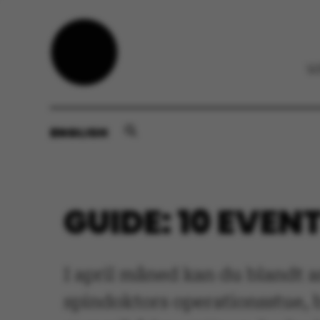
ENGLISH
GUIDE: 10 EVENT
I april måned kan du blandt 
spindoktors operationsstue, b