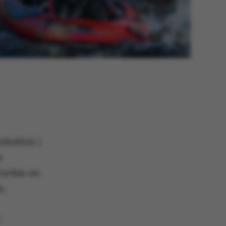
ikation i
s
vordan en
m.