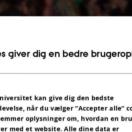
s giver dig en bedre brugerop
denterhus Arhus
iversitet kan give dig den bedste
en grund til at tage de indstuderede icebreakere 
evelse, når du vælger ”Accepter alle” c
talesalon i Studenterhuset.
gemmer oplysninger om, hvordan en br
er med et website. Alle dine data er
onerne bliver i stedet kickstartet af en facilitator