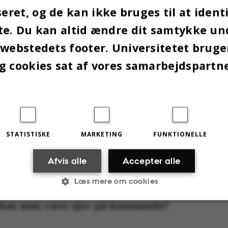
ret, og de kan ikke bruges til at identi
 skiftende emner, der skal tales om. Eneste forud
tage er, at man har lyst til at få tungen på gled og 
te. Du kan altid ændre dit samtykke un
aber.
 webstedets footer. Universitetet brug
g cookies sat af vores samarbejdspartn
 sted:
Kl. 16.00-19.00,
Studenterhus Aarhus
, Nord
de 3, 8000 Aarhus C
ratis
gør:
Studenterhus Aarhus
STATISTISKE
MARKETING
FUNKTIONELLE
Afvis alle
Accepter alle
Læs mere om cookies
l: Kan man være sjov på kommando?
Statistiske
Marketing
Funktionelle