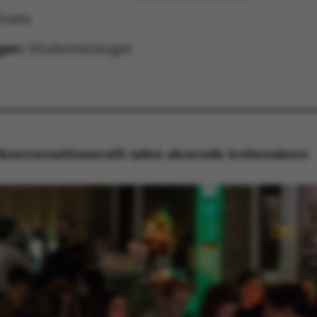
ratis
gør:
Studenterlauget
: Konversationscafé uden akavede icebreakere