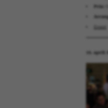
Pris:
G
Arran
Event
19. april