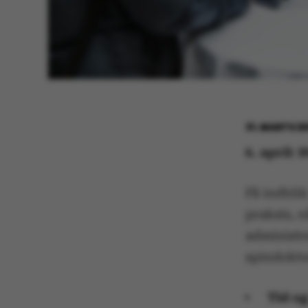
31. MARTS 2
6. april:
Få indbli
praksis, 
administr
spindokto
Tid og