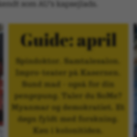
endt som AU’s kapsejlads.