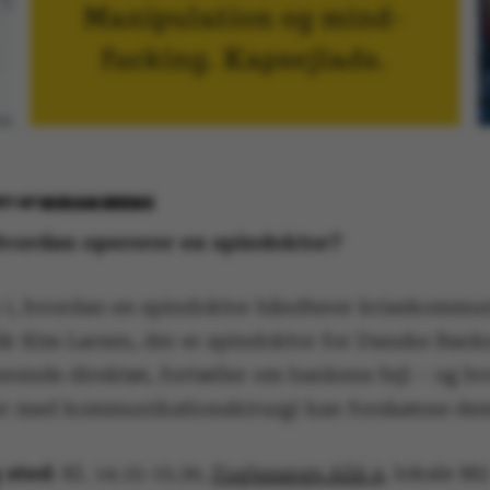
017
AF
MIRIAM BREMS
 Hvordan opererer en spindoktor?
k i, hvordan en spindoktor håndterer krisekommun
når Kim Larsen, der er spindoktor for Danske Bank
erende direktør, fortæller om bankens fejl – og h
r med kommunikationskirurgi kan forskønne de
 sted
: Kl. 14.15-15.30,
Fuglesangs Allé 4
, lokale M2