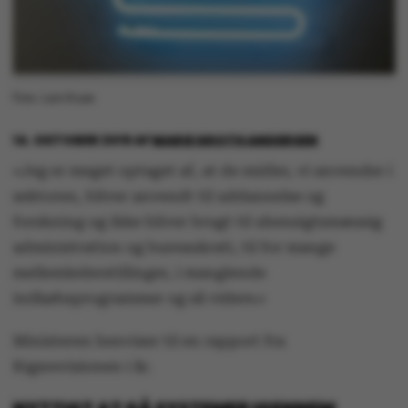
Foto: Lars Kruse
14. OKTOBER 2015
AF
MARIE GROTH ANDERSEN
»Jeg er meget optaget af, at de midler, vi anvender i
sektoren, bliver anvendt til uddannelse og
forskning og ikke bliver brugt til uhensigtsmæssig
administration og bureaukrati, til for mange
mellemlederstillinger, i manglende
indkøbsprogrammer og så videre.«
Ministeren henviser til en rapport fra
Rigsrevisionen i år.