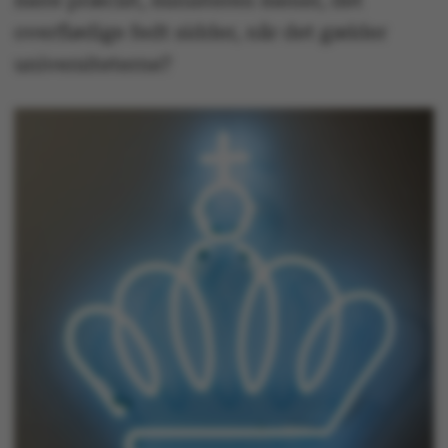
mere præcist, ministeren mener, det
overflødige fedt sidder, når det gælder
universiteterne?