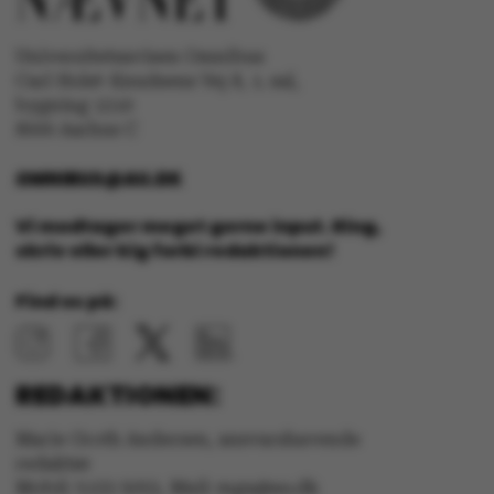
ved at aktivere nogle
grundlæggende
Universitetsavisen Omnibus
funktioner som
Carl Holst-Knudsens Vej 8, 1. sal,
navigation mm.
bygning 1310
Hjemmesiden kan ikke
8000 Aarhus C
fungerer uden disse
cookies.
OMNIBUS@AU.DK
Vi modtager meget gerne input. Ring,
skriv eller kig forbi redaktionen!
Find os på:
Navn
Udbyder / Domæne
be_typo_user
TYPO3 Association
.au.dk
REDAKTIONEN:
Marie Groth Andersen, ansvarshavende
fe_typo_user
Typo3 Association
.au.dk
redaktør
Mobil: 5133 5053, Mail: mga@au.dk