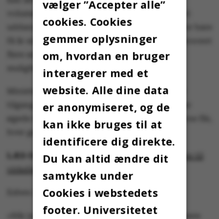
vælger ”Accepter alle”
volumentilgang, der har været på området – vi
cookies. Cookies
uddanner næsten 50 procent flere i dag end for bare
gemmer oplysninger
få år siden – betyder det jo ikke, at der er 50 procent
om, hvordan en bruger
flere ansatte eller lokaler. Man har altså haft
mulighed for at oparbejde en kapital.«
interagerer med et
website. Alle dine data
Ministeren henviser til, at der med den øgede
er anonymiseret, og de
tilgang af studerende på universiteterne følger
øgede STÅ-indtægter – et beløb, universiteterne får,
kan ikke bruges til at
hver gang en studerende består en eksamen.
identificere dig direkte.
LÆS OGSÅ:
Minister til studerende: Forhold jer til
Du kan altid ændre dit
virkeligheden!
samtykke under
Cookies i webstedets
Esben Lunde Larsen fortsætter:
footer. Universitetet
»Når jeg beder institutionerne om at effektivisere