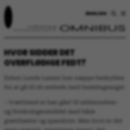
ENGLISH
HVOR SIDDER DET
OVERFLØDIGE FEDT?
Esben Lunde Larsen kan næppe beskyldes
for at gå til sit embede med berøringsangst
– tværtimod er han gået til uddannelses-
og forskningsområdet med både
grønthøster og sparekniv. Men hvor er det