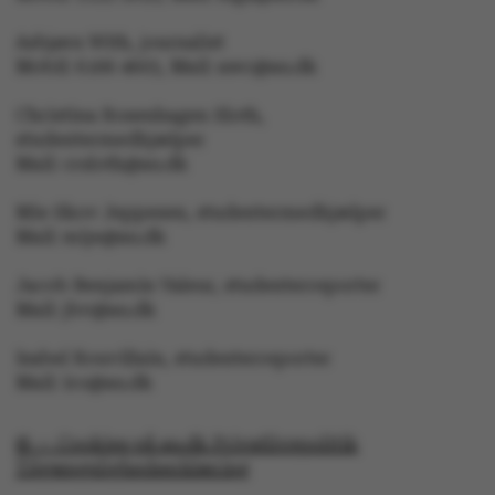
Asbjørn With, journalist
Mobil: 6166 4603, Mail: awc@au.dk
Christina Rosenhagen Sloth,
studentermedhjælper
Mail: crsloth@au.dk
Mie Skov Jeppesen, studentermedhjælper
Mail: mije@au.dk
ASP.NET_SessionId
Microsoft Corporation
Jacob Benjamin Valeur, studenterreporter
.au.dk
Mail: jbv@au.dk
Isabel Rouvillain, studenterreporter
Mail: iro@au.dk
JSESSIONID
Oracle Corporation
.au.dk
© — Cookies på au.dk Privatlivspolitik
Tilgængelighedserklæring