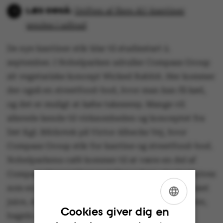
Driften af flere AU-kantiner
sendes i udbud
De nye kantiner står klar til studiestart 2.
september. I Nobelparken udruller Compass Group
sit vegetariske koncept Wicked Rabbit. Her kommer
der også en streetfood-bod, hvor man kan få kød,
og det er muligt at købe takeaway. Mange vil
allerede kende til virksomheden og konceptet fra
Det Kgl. Bibliotek på Victor Albecks Vej, hvor
Compass Group står for kantine og streetfood-bod.
Nobelparkens café kommer til at være en del af
Compass Groups’ koncept Hav a Java, der beskrives
som en klassisk café med baristakaffe, friskpresset
juice, morgen- og frokostvafler, sandwich, salater,
ENGLISH
Cookies giver dig en
bagels og to-go-mad.