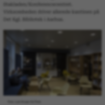
Stakladen/Konferencecentret.
Virksomheden driver allerede kantinen på
Det Kgl. Bibliotek i Aarhus.
Foto: Lars Kruse/AU Foto