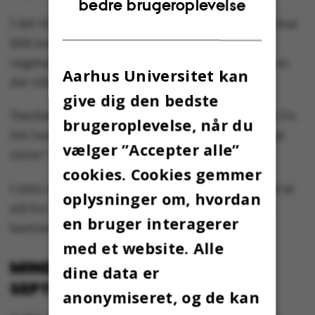
bedre brugeroplevelse
DANISH
I det tidligere Samfundsfagenes Kantine på Aarhus
BSS indføres Wicked Rabbit-konceptet med
vegetarisk mad og en streetfood-bod også. Her er
Aarhus Universitet kan
det tillige muligt at købe takeaway.
give dig den bedste
Tandlægeskolen får derimod konceptet Food & Co.
brugeroplevelse, når du
Det beskrives som ”klassisk kantine med alsidige
vælger ”Accepter alle”
retter”. Også her er der takeaway.
cookies. Cookies gemmer
I 2025-2026 kommer Compass Group desuden til at
oplysninger om, hvordan
stå for kantinedriften i Aarhus BSS’ kommende
en bruger interagerer
kantine i Universitetsbyen.
med et website. Alle
MINDRE UDVALG FREM TIL 2.
dine data er
SEPTEMBER
anonymiseret, og de kan