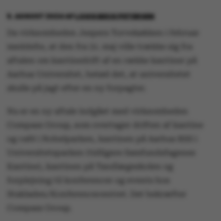
5. AUGUST 2024
AF
LOUIS BECK PETERSEN
Da virksomheden Jespers Torvekøkken i februar
meddelte, at den fra 31. maj ville trække sig fra
aftalen om kantinedrift af en række kantiner på
Aarhus Universitet, betød det, at universitetet
skulle på jagt efter en ny forpagter.
Nu er en ny aftale indgået med virksomheden
Compass Group, som overtager driften af kantine
og café i Nobelparken, kantinen på Aarhus BSS i
Universitetsparken (tidligere Samfundsfagenes
Kantine), kantinen på Tandlægeskolen og
forplejning til konferencer og events hos
Stakladen/Konferencecentret. Det bekræfter
Compass Group.