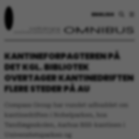
ENGLISH
KANTINEFORPAGTEREN PÅ
DET KGL. BIBLIOTEK
OVERTAGER KANTINEDRIFTEN
FLERE STEDER PÅ AU
Compass Group har vundet udbuddet om
kantinedriften i Nobelparken, hos
Tandlægeskolen, Aarhus BSS-kantinen i
Universitetsparken og