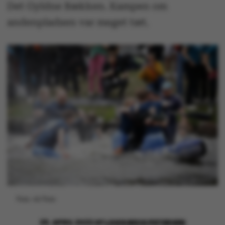
Det Gyldne Bækken. Kampen om
andenpladsen var meget tæt.
Foto: AU Foto
29. APRIL 2022
AF
LOUIS BECK PETERSEN