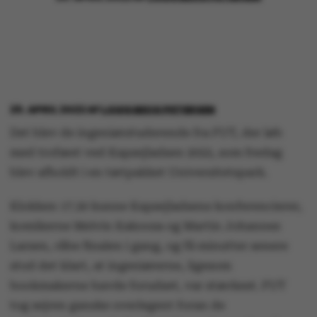
29. APRIL 2022
AF
LOUIS BECK PETERSEN
Det blev de ingeniørstuderende fra FUT, der løb
med trofæet ved Kapsejladsen 2022, som fredag
blev afholdt i en tætpakket Universitetspark.
Klokken 17.30 kunne Kapsejladsens konferencierer,
komikerne Melvin Kakooza og Martin Johannes
Larsen, råbe finalen i gang, og få minutter senere
stod det klart, at ingeniørerne, ligesom
bookmakerne havde forudset, var stærkest. FUT
tog sejren ganske overlegent foran de