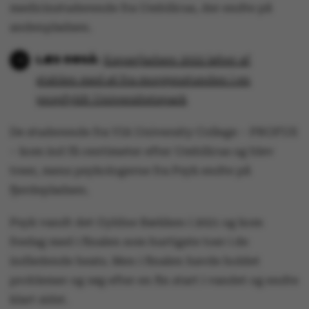
medicinstuderende fra Umbilicus, der endte på
andenpladsen.
Kapsejladsen 2022 løber af
stablen med øl fra morgenstunden i en
propfyldt Universitetspark
De studerende fra VIA University College – PROFUS
– kom ind få centimeter efter Umbilicus og blev
treer, mens psykologerne fra Psyk endte på
fjerdepladsen.
Psyk vandt det Gyldne Bækken i 2021 og kom
fredag med i finalen som hurtigste toer i de
indledende heats. Men i finalen havde holdet
problemer og røg efter en fin start i vandet og endte
klart sidst.