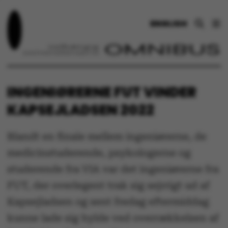
ENGLISH
INGENIØRERNE FUT VINDER
KAPSEJLADSEN 2022
Blandt en finale mellem ingeniørerne, de
medicinstuderende, psykologerne og
studerende fra VIA var det ingeniørerne fra
FUT, der overlegent trak sig sejrrigt ud af
Kapsejladsen og sent fredag eftermiddag
kunne lade sig hylde ved overrækkelsen af