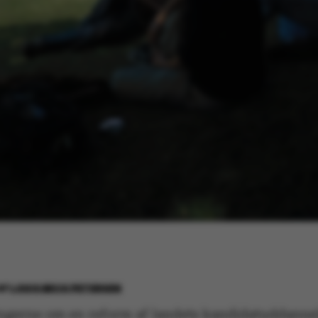
AF
LOUIS BECK PETERSEN
ngerne om en reform af landets kandidatuddanne