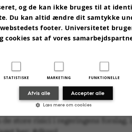
ettede uddannelser. 5-10 procent af optaget skal 
ret, og de kan ikke bruges til at identi
eres.
te. Du kan altid ændre dit samtykke un
 webstedets footer. Universitetet brug
pågår politiske forhandlinger om reformen. Der sl
g cookies sat af vores samarbejdspartn
fra forhandlingslokalerne på Christiansborg, men
at regeringen stadig holder fast i ønsket om en me
, skriver rektorerne for landets universiteter i d
om de beskriver som ”en ansvarlig og realistisk
eform”.
STATISTISKE
MARKETING
FUNKTIONELLE
Afvis alle
Accepter alle
ets universitetsrektorer foreslår nu
Læs mere om cookies
rnativ vej til at opnå regeringens ref
de store risici i regeringens forslag.
Statistiske
Marketing
Funktionelle
laget her:
#dkpol