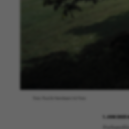
Foto: Poul Ib Henriksen/AU Foto
1. JUNI 2023
Forhandli