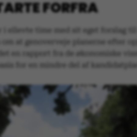
STARTE FORFRA
 ellevte time med sit eget forslag t
om at genoverveje planerne efter op
det en rapport fra de økonomiske vis
asis for en mindre del af kandidatpla