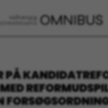
ER PÅ KANDIDATREF
 MED REFORMUDSPI
N FORSØGSORDNING