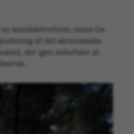
il en kandidatreform, mens De
justering af det økonomiske
mænd, der igen anbefaler at
dserne.