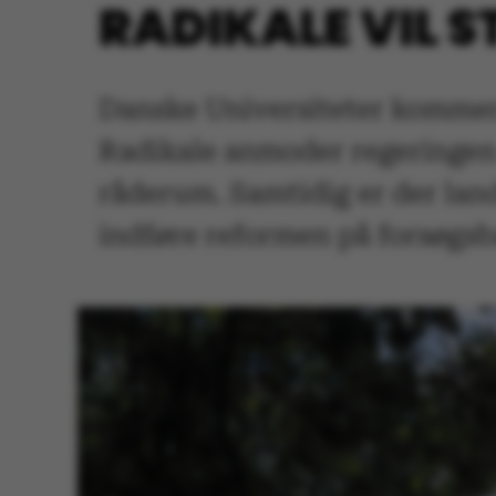
RADIKALE VIL 
Danske Universiteter kommer i
Radikale anmoder regeringen 
råderum. Samtidig er der lan
indføre reformen på forsøgsb