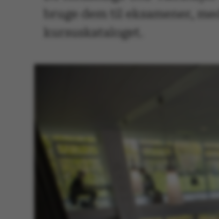
bruge dem til eksamener, med
kursuskataloget.