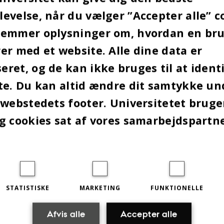
KAL DEKLARERE BRUG
evelse, når du vælger ”Accepter alle” c
AI
gemmer oplysninger om, hvordan en br
er med et website. Alle dine data er
en gælder fortsat de samme regler for
ret, og de kan ikke bruges til at identi
nyd som hidtil, herunder regler om plagiat
te. Du kan altid ændre dit samtykke un
atskik. Hvis man bruger GAI til besvarelsen
 webstedets footer. Universitetet brug
samensopgave, skal man derfor vedlægge en dekla
g cookies sat af vores samarbejdspartn
 til opgaven. Du kan læse mere om reglerne for br
en
her
.
 kommer i kølvandet på, at AU tilbage i januar 2
AI chatrobotter til
eksamen
, hvilket skabte en del
STATISTISKE
MARKETING
FUNKTIONELLE
 blandt de studerende, eftersom AU samtidig råded
bots i det øvrige studiearbejde. Men nu er linjen
Afvis alle
Accepter alle