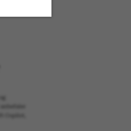
g de
sans”,
Uklassificerede
 aktivere
an ikke
og
 anbefaler
t Copilot,
e sættes af vores CMS-
PO3, og bruges til at
e en backend-session,
end-bruger er logget