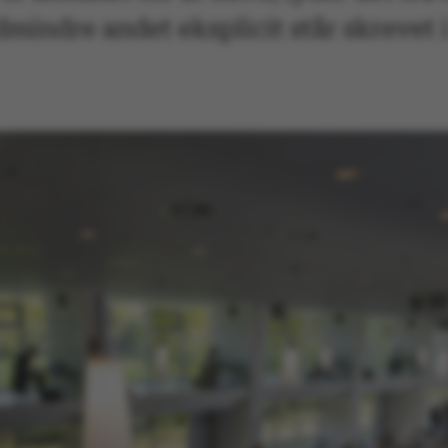
mindre andet eksplicit står skrevet i