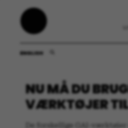
ENGLISH
NU MÅ DU BRUG
VÆRKTØJER TIL
De forskellige GAI-værktøjer 