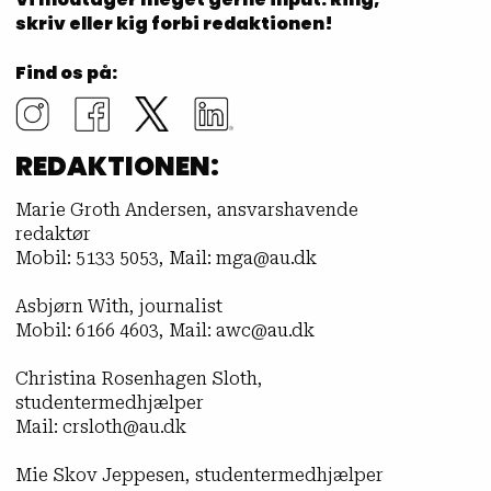
skriv eller kig forbi redaktionen!
Find os på:
REDAKTIONEN:
Marie Groth Andersen, ansvarshavende
redaktør
Mobil: 5133 5053, Mail: mga@au.dk
Asbjørn With, journalist
Mobil: 6166 4603, Mail: awc@au.dk
Christina Rosenhagen Sloth,
studentermedhjælper
Mail: crsloth@au.dk
Mie Skov Jeppesen, studentermedhjælper