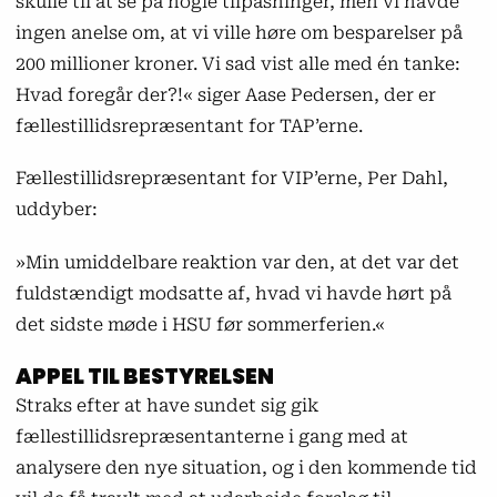
skulle til at se på nogle tilpasninger, men vi havde
ingen anelse om, at vi ville høre om besparelser på
200 millioner kroner. Vi sad vist alle med én tanke:
Hvad foregår der?!« siger Aase Pedersen, der er
fællestillidsrepræsentant for TAP’erne.
Fællestillidsrepræsentant for VIP’erne, Per Dahl,
uddyber:
»Min umiddelbare reaktion var den, at det var det
fuldstændigt modsatte af, hvad vi havde hørt på
det sidste møde i HSU før sommerferien.«
APPEL TIL BESTYRELSEN
Straks efter at have sundet sig gik
fællestillidsrepræsentanterne i gang med at
analysere den nye situation, og i den kommende tid