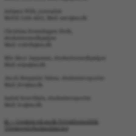
ved at aktivere nogle
Asbjørn With, journalist
grundlæggende
Mobil: 6166 4603, Mail: awc@au.dk
funktioner som
navigation mm.
Christina Rosenhagen Sloth,
Hjemmesiden kan ikke
studentermedhjælper
fungerer uden disse
Mail: crsloth@au.dk
cookies.
Mie Skov Jeppesen, studentermedhjælper
Mail: mije@au.dk
Jacob Benjamin Valeur, studenterreporter
Navn
Udbyder / Domæne
Mail: jbv@au.dk
be_typo_user
TYPO3 Association
.au.dk
Isabel Rouvillain, studenterreporter
Mail: iro@au.dk
fe_typo_user
Typo3 Association
© — Cookies på au.dk Privatlivspolitik
.au.dk
Tilgængelighedserklæring