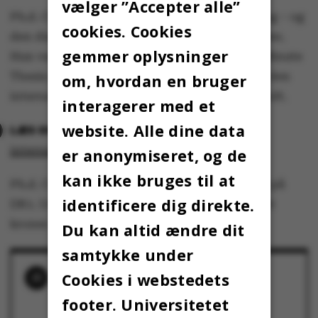
vælger ”Accepter alle”
Ph.d. Cup handler om at formidle sin forskning – og
cookies. Cookies
den disciplin er ikke uvant for Ida Marie Jensen.
gemmer oplysninger
Hun vandt i 2023 ph.d.-konkurrencen Three Minute
Thesis på Aarhus Universitet og gik videre til den
om, hvordan en bruger
internationale finale i Köln, som hun også vandt.
interagerer med et
website. Alle dine data
Ph.d.-studerende fra AU vinder
international finale i Three Minute Thesis
er anonymiseret, og de
kan ikke bruges til at
Ph.d. Cup 2026 finder sted 22. april og kan ses på
identificere dig direkte.
DR1. Ud over æren modtager vinderen 100.000
kroner.
Du kan altid ændre dit
samtykke under
RELATEREDE NYHEDER
Cookies i webstedets
AU-forsker vinder Forskerfesten på DR
footer. Universitetet
28. april 2026