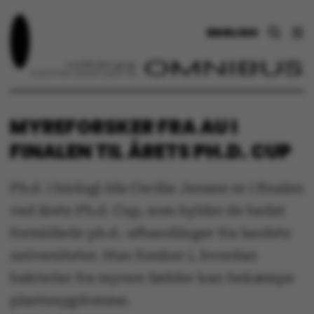
ENGLISH
MYREFORSKER FRA AU I
FINALEN TIL ÅRETS PH.D. CUP
Ph.d. i biologi Ida Cecilie Jensen er i finalen
ved årets Ph.d. Cup, som hylder de bedst
formidlede ph.d.-afhandlinger fra landets
universiteter. Hun forsker i, hvordan
bakterier fra myrers fødder kan bekæmpe
plantesygdomme.