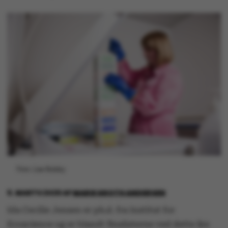
Foto: Lise Balsby
9. MARTS 2026
AF
MARIE GROTH ANDERSEN
Ida Cecilie Jensen er ph.d. fra Institut for
Ecoscience og er blandt finalisterne ved dette års