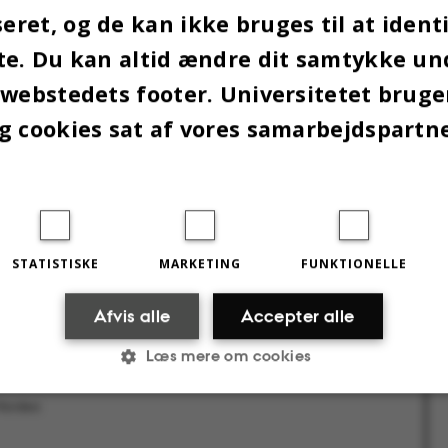
ret, og de kan ikke bruges til at identi
te. Du kan altid ændre dit samtykke un
 webstedets footer. Universitetet brug
g cookies sat af vores samarbejdspartn
STATISTISKE
MARKETING
FUNKTIONELLE
Afvis alle
Accepter alle
Læs mere om cookies
 Nordea
Statistiske
Marketing
Funktionelle