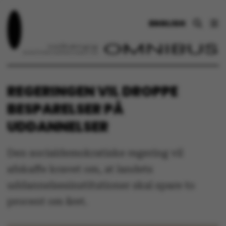
ENGLISH
REGERINGEN VIL DROPPE
BESPARELSER PÅ
UDDANNELSER
Den socialdemokratiske regering vil
afskaffe kravet om, at landets
uddannelsesinstitutioner skal spare to
procent om året.