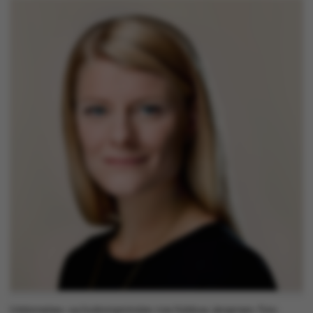
Uddannelses- og forskningsminister Ane Halsboe-Jørgensen. Foto: