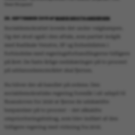
Steen Brogaard
26. SEPTEMBER 2019
AF
MARIE GROTH ANDERSEN
Socialdemokratiet lovede det under valgkampen.
Og det stod også i den aftale, som partiet indgik
med Radikale Venstre, SF og Enhedslisten i
forbindelse med regeringsforhandlingerne tidligere
på året: De faste årlige nedskæringer på to procent
på uddannelsesområdet skal fjernes.
Nu bliver der så handlet på ordene. Den
socialdemokratiske regering foreslår i sit udspil til
finansloven for 2020 at fjerne de udskældte
besparelser på to procent – det såkaldte
omprioriteringsbidrag, som blev indført af den
tidligere regering med virkning fra 2016.