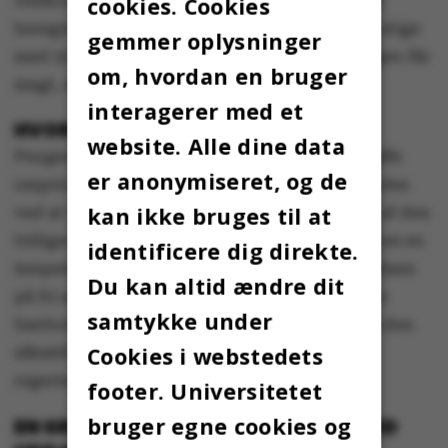
vedkommende betyder det ifølge ministeriets
cookies. Cookies
beregninger, at tilskuddet til universitetet vil stige
gemmer oplysninger
med 35,8 millioner kroner i 2020, hvis regeringen får
om, hvordan en bruger
magt, som den har agt.
interagerer med et
HVOR KOMMER PENGENE FRA?
website. Alle dine data
Pengene til at finansiere forslaget om at afskaffe
er anonymiseret, og de
omprioriteringsbidraget skal blandt andet findes
kan ikke bruges til at
ved at fjerne en række skattelettelser indført af den
tidligere regering. Det drejer sig eksempelvis om en
identificere dig direkte.
lempelse af bo- og gaveafgiften og skattelettelsen
Du kan altid ændre dit
på fri arbejdstelefon. Derudover vil regeringen
samtykke under
fastholde beløbsgrænsen på 50.000 kroner på den
Cookies i webstedets
såkaldte aktiesparekonto, som den tidligere
regering ellers ønskede at hæve.
footer. Universitetet
bruger egne cookies og
EN GRØN MILLIARD – OG ET OPGØR MED