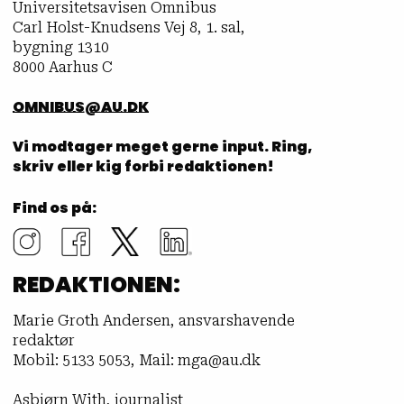
Universitetsavisen Omnibus
Carl Holst-Knudsens Vej 8, 1. sal,
bygning 1310
8000 Aarhus C
OMNIBUS@AU.DK
Vi modtager meget gerne input. Ring,
skriv eller kig forbi redaktionen!
Find os på:
REDAKTIONEN:
Marie Groth Andersen, ansvarshavende
redaktør
Mobil: 5133 5053, Mail: mga@au.dk
Asbjørn With, journalist