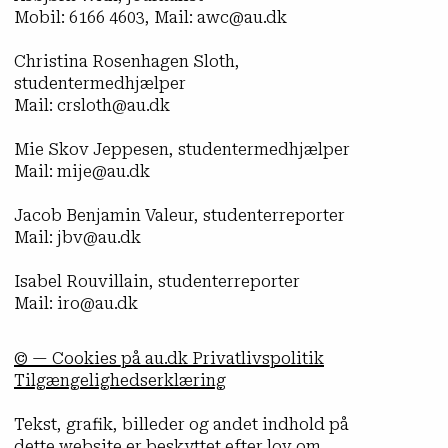
Mobil: 6166 4603, Mail: awc@au.dk
Christina Rosenhagen Sloth,
studentermedhjælper
Mail: crsloth@au.dk
Mie Skov Jeppesen, studentermedhjælper
Mail: mije@au.dk
Jacob Benjamin Valeur, studenterreporter
Mail: jbv@au.dk
Isabel Rouvillain, studenterreporter
Mail: iro@au.dk
© — Cookies på au.dk Privatlivspolitik
Tilgængelighedserklæring
Tekst, grafik, billeder og andet indhold på
dette website er beskyttet efter lov om