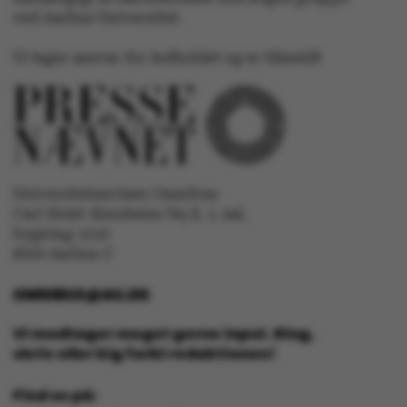
ved Aarhus Universitet.
fe_typo_user
Typo3 Association
.au.dk
Vi tager ansvar for indholdet og er tilmeldt
Universitetsavisen Omnibus
Carl Holst-Knudsens Vej 8, 1. sal,
bygning 1310
8000 Aarhus C
OMNIBUS@AU.DK
ASP.NET_SessionId
Microsoft Corporation
.au.dk
Vi modtager meget gerne input. Ring,
skriv eller kig forbi redaktionen!
Find os på:
JSESSIONID
Oracle Corporation