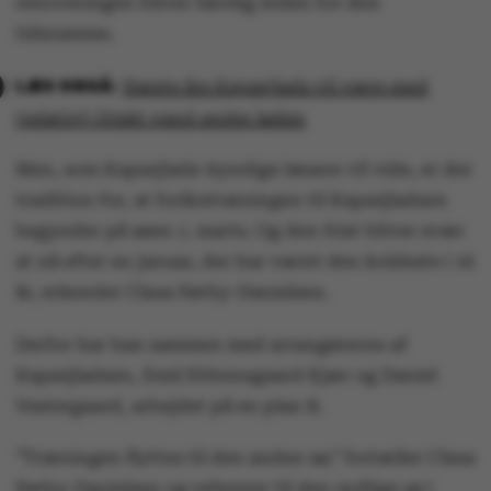
renoveringen bliver færdig inden for den
tidsramme.
Næste års Kapsejlads vil være med
(relativt) friskt vand under kølen
Men, som Kapsejlads-kyndige læsere vil vide, er der
tradition for, at forårstræningen til Kapsejladsen
begynder på søen 1. marts. Og den frist bliver svær
at nå efter en januar, der har været den koldeste i 16
år, erkender Claus Førby-Danielsen.
Derfor har han sammen med arrangørerne af
Kapsejladsen, Emil Ebbensgaard Kjær og Daniel
Vestergaard, arbejdet på en plan B.
”Træningen flyttes til den anden sø,” fortæller Claus
Førby-Danielsen og refererer til den sydlige sø i