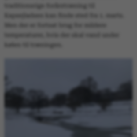
traditionsrige forårstræning til
Kapsejladsen kan finde sted fra 1. marts.
Men der er fortsat brug for mildere
temperaturer, hvis der skal vand under
kølen til træningen.