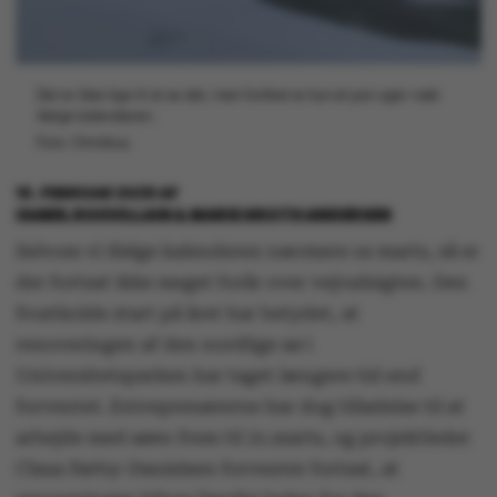
Det er ikke lige til at se det, men foråret er kun et par uger væk
ifølge kalenderen.
Foto: Omnibus.
16. FEBRUAR 2026
AF
ISABEL ROUVILLAIN & MARIE GROTH ANDERSEN
Selvom vi ifølge kalenderen nærmere os marts, så er
der fortsat ikke meget forår over vejrudsigten. Den
frostkolde start på året har betydet, at
renoveringen af den nordlige sø i
Universitetsparken har taget længere tid end
forventet. Entreprenørerne har dog tilladelse til at
arbejde med søen frem til 31.marts, og projektleder
Claus Førby-Danielsen forventer fortsat, at