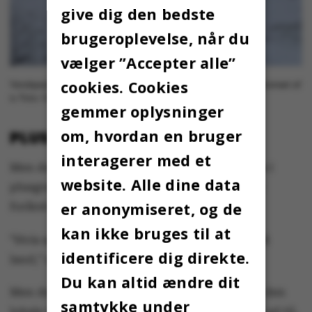
give dig den bedste
brugeroplevelse, når du
vælger ”Accepter alle”
cookies. Cookies
Vandspejlet i den sydlige sø er reduceret til et lille vandhul omkranset af
is. Foto: Omnibus.
gemmer oplysninger
om, hvordan en bruger
PLUSGRADER, PLEASE!
interagerer med et
Men det forudsætter, at temperaturen slår om i
website. Alle dine data
plusgrader, hvis der skal vand under kølen til
er anonymiseret, og de
forårstræningen.
kan ikke bruges til at
”Hvis søen er frossen, må træningen foregå på
identificere dig direkte.
land,” siger Claus Førby-Danielsen.
Du kan altid ændre dit
Men der er håb. Hvis man kan sætte sin lid til den
samtykke under
lokale vejrudsigt så langt frem i tiden, ser det ud til,