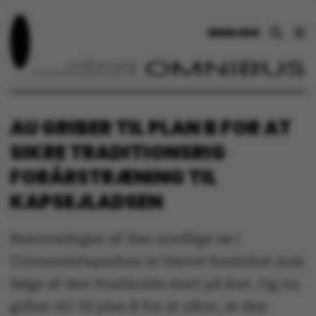
ENGLISH
AU GRIBER TIL PLAN B FOR AT
SIKRE TRADITIONSRIG
FORÅRSTRÆNING TIL
KAPSEJLADSEN
Renoveringen af den nordlige sø i
Universitetsparken er blevet forsinket som
følge af den frostkolde start på året. Og nu
griber AU til plan B for at sikre, at den