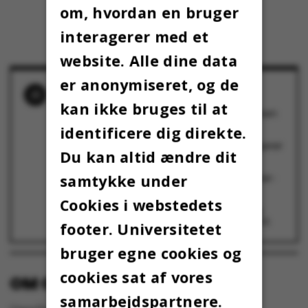
om, hvordan en bruger
interagerer med et
website. Alle dine data
er anonymiseret, og de
RELATEREDE NYHEDER
kan ikke bruges til at
KIDD indtager tømmerflåden til Kapsejladsen
17. april 2026
identificere dig direkte.
Venner siden dag ét på studiet – nu arrangerer
Du kan altid ændre dit
de Kapsejladsen
15. april 2026
Kapsejladsen offentliggør årets konferencier-
samtykke under
duo
10. april 2026
Cookies i webstedets
AU griber til plan B for at sikre traditionsrig
forårstræning til Kapsejladsen
16. februar 2026
footer. Universitetet
bruger egne cookies og
cookies sat af vores
OM OMNIBUS:
samarbejdspartnere.