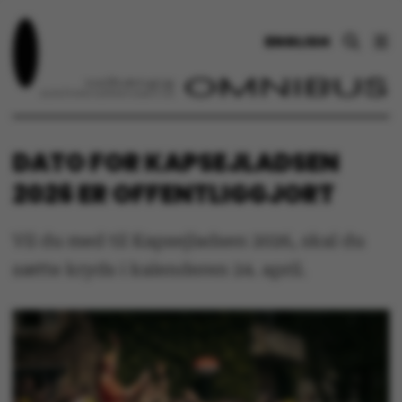
ENGLISH
DATO FOR KAPSEJLADSEN
2026 ER OFFENTLIGGJORT
Vil du med til Kapsejladsen 2026, skal du
sætte kryds i kalenderen 24. april.