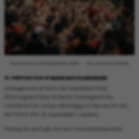
God stemning ved Kapsejladsen 2024.
Foto: Roar Lava Paaske
19. FEBRUAR 2026
AF
MARIE GROTH ANDERSEN
Arrangørerne af dette års kapsejlads Emil
Ebbensgaard Kjær & Daniel Vestergaard fra
Umbilicus har netop offentliggjort datoen for det,
der bliver den 36. kapsejlads i rækken.
Fredag 24. april går det løs i Universitetsparken.