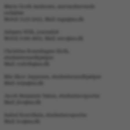
Marie Groth Andersen, ansvarshavende
redaktør
Mobil: 5133 5053, Mail: mga@au.dk
XSRF-TOKEN
event.au.dk
Asbjørn With, journalist
Mobil: 6166 4603, Mail: awc@au.dk
li_gc
LinkedIn Corporation
.linkedin.com
Christina Rosenhagen Sloth,
studentermedhjælper
x-ms-gateway-slice
Microsoft Corporation
Mail: crsloth@au.dk
login.microsoftonline.com
CFTOKEN
Adobe Inc.
Mie Skov Jeppesen, studentermedhjælper
eddiprod.au.dk
Mail: mije@au.dk
Jacob Benjamin Valeur, studenterreporter
Mail: jbv@au.dk
Isabel Rouvillain, studenterreporter
Mail: iro@au.dk
brwConsent
.airtable.com