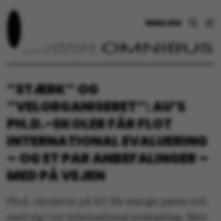
ENGLISH
”STÆRK” OG
”VELORGANISERET”: AU’S
PH.D.-SKOLER FÅR FLOT
INTERNATIONAL EVALUERING
– OG ET PAR ANBEFALINGER –
MED PÅ VEJEN
Ph.d.-skolerne på AU får mange pæne ord
med sig i ny international evaluering. Men