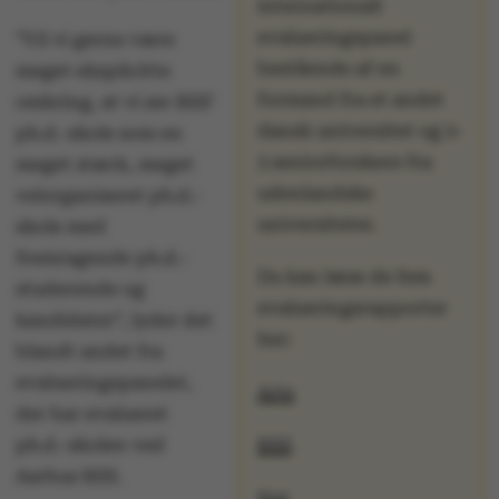
internationalt
evalueringspanel
”Vil vi gerne være
bestående af en
meget eksplicitte
formand fra et andet
omkring, at vi ser BSS'
dansk universitet og 2-
ph.d.-skole som en
3 seniorforskere fra
meget stærk, meget
udenlandske
velorganiseret ph.d.-
universiteter.
skole med
fremragende ph.d.-
Du kan læse de fem
studerende og
evalueringsrapporter
kandidater”, lyder det
her:
blandt andet fra
evalueringspanelet,
Arts
der har evalueret
ph.d.-skolen ved
BSS
Aarhus BSS.
Nat