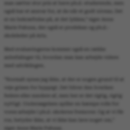
man sætter stor pris at have ph.d.-studerende, men
også har et ansvar for, at de når et godt niveau. Det
er en bekræftelse på, at det lykkes,” siger Anne
Marie Pahuus, der også er prodekan og ph.d.-
skoleleder på Arts.
Med evalueringerne kommer også en række
anbefalinger til, hvordan man kan arbejde videre
med udviklingen.
”Normalt synes jeg ikke, at der er nogen grund til at
veje grisen for hyppigt. Det bliver den hverken
federe eller sundere af, men her er det rigtig, rigtig
nyttigt. Undersøgelsen spiller en kæmpe rolle for
vores arbejde i ph.d.-skolerne fremover. Og at vi får
ros, betyder ikke, at vi ikke kan lave noget om,”
siger Anne Marie Pahuus.