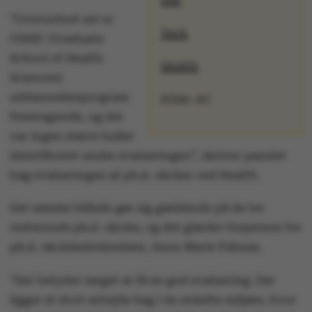
”Overordnet set er
Tech
GSHS' (Graduate
School of Health
Health
Sciences)
uddannelsesprogram
Kilde: AU
fremragende, og der
var ingen større huller
identificeret under evalueringen”, skriver panelet
bag evalueringen af ph.d.-skolen ved Health.
Det samme billede gør sig gældende på de tre
resterende ph.d.-skoler, og det glæder forperson for
ph.d.-skolelederkredsen, Anne Marie Pahuus.
”Det betyder meget at få en god evaluering. Der
ligger et stort arbejde bag i de enkelte miljøer, hvor