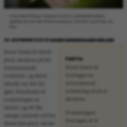
Anne Marie Pahuus, forperson for ph.d.-skolelederkredsen,
glæder sig over den flotte evaluering. Arkivfoto: Lars Kruse, AU
Foto
20. DECEMBER 2021
AF
ASGER SØNDERGAARD NIELSEN
Hvert femte år bliver
FAKTA:
ph.d.-skolerne på AU
Hvert femte år
internationalt
foretages en
evalueret, og dette
international
efterår var det tid
evaluering af ph.d.-
igen. Resultatet af
skolerne.
evalueringen er
landet, og AU får
Evalueringen
mange rosende ord for
foretages af et
deres fem ph.d.-skoler.