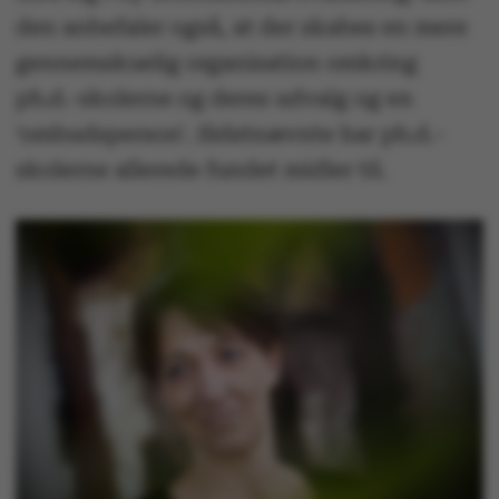
den anbefaler også, at der skabes en mere
gennemskuelig organisation omkring
ph.d.-skolerne og deres udvalg og en
'ombudsperson'. Sidstnævnte har ph.d.-
skolerne allerede fundet midler til.