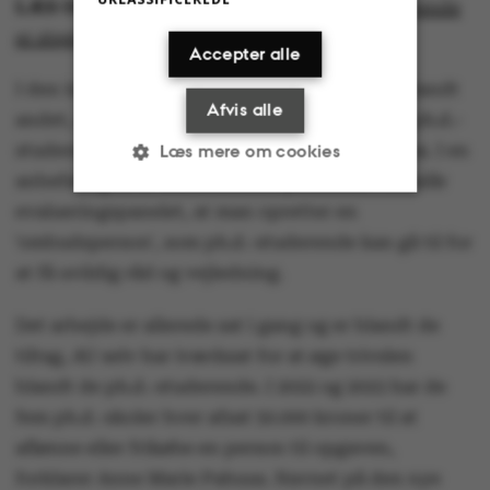
LÆS OGSÅ
:
Antallet af stressede ph.d.-studerende
er steget trods flere indsatser fra AU’s side
Accepter alle
I den internationale evaluering nævnes det blandt
Afvis alle
andet, at der på ph.d.-skolen på Tech er flere ph.d.-
studerende, som oplever problemer med stress. I en
Læs mere om cookies
anbefaling til at imødekomme problemet foreslår
evalueringspanelet, at man opretter en
Nødvendige
Statistiske
'ombudsperson', som ph.d.-studerende kan gå til for
at få uvildig råd og vejledning.
Marketing
Funktionelle
Det arbejde er allerede sat i gang og er blandt de
Uklassificerede
tiltag, AU selv har iværksat for at øge trivslen
blandt de ph.d.-studerende. I 2022 og 2023 har de
fem ph.d.-skoler hver afsat 50.000 kroner til at
aflønne eller frikøbe en person til opgaven,
Nødvendige cookies
forklarer Anne Marie Pahuus. Navnet på den nye