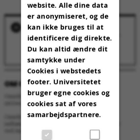
website. Alle dine data
er anonymiseret, og de
kan ikke bruges til at
RELATEREDE NYHEDER
Endnu mere snak - eller endelig handling?
identificere dig direkte.
18. november 2013
Du kan altid ændre dit
Dekanerne tilbage på hovedområderne
18. november 2013
samtykke under
Cookies i webstedets
footer. Universitetet
OM OMNIBUS:
bruger egne cookies og
Omnibus udgives af Aarhus Universitet til
cookies sat af vores
universitetets studerende og medarbejdere.
samarbejdspartnere.
Omnibus har redaktionel frihed og redigeres
uafhængigt af særinteresser hos nogen gruppe
ved Aarhus Universitet.