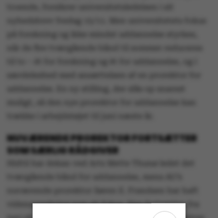
troende, forsikrer universitetsledelsen i sit
nyhedsbrev fredag 15/11. Men universitetets fokus
på forskning og ikke mindst uddannelse styrkes,
når de fire tværgående bånd til sommer reduceres
til to – ét for forskning og ét for uddannelse, og i
særdeleshed med ansættelsen af en prorektor for
uddannelse. En ny stilling, der slås op snarest
muligt, så den nye prorektor for uddannelse kan
trække i arbejdstøjet til juni næste år.
NUVÆRENDE PROREKTOR FORTSÆTTER
SOM SÆRLIG RÅDGIVER
Hidtil har dekan ved Arts Mette Thunø ledet det
tværgående bånd for uddannelse, mens AU’s
nuværende prorektor Søren E. Frandsen har haft
videnspredning som sit fokus. Han fortsætter fra
juni sit virke på AU i en stilling som særlig rådgiver