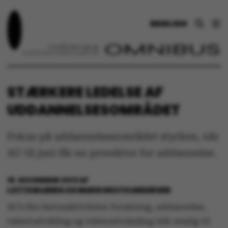
ENGLISH
STÆRKERE LEDELSE AF
UDDANNELSESOMRÅDET
Fokus på uddannelsesområdet styrkes, når
AU til juni får en prorektor for uddannelse.
18. NOVEMBER 2013
AF
LOTTE BILBERG OG MARIE GROTH ANDERSEN
AU’s fire kerneaktiviteter forskning, uddannelse,
talentudvikling og videnudveksling står stadig til