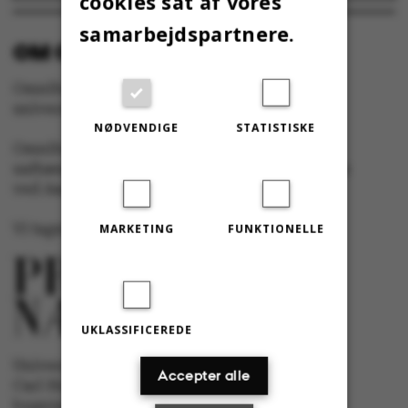
cookies sat af vores
samarbejdspartnere.
OM OMNIBUS:
Omnibus udgives af Aarhus Universitet til
universitetets studerende og medarbejdere.
NØDVENDIGE
STATISTISKE
Omnibus har redaktionel frihed og redigeres
uafhængigt af særinteresser hos nogen gruppe
ved Aarhus Universitet.
Vi tager ansvar for indholdet og er tilmeldt
MARKETING
FUNKTIONELLE
UKLASSIFICEREDE
Universitetsavisen Omnibus
Accepter alle
Carl Holst-Knudsens Vej 8, 1. sal,
bygning 1310