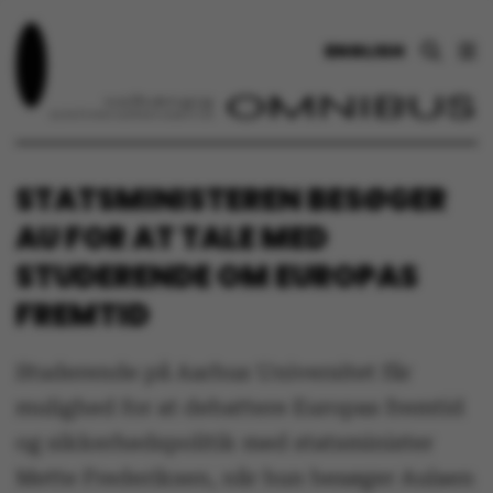
ENGLISH
STATSMINISTEREN BESØGER
AU FOR AT TALE MED
STUDERENDE OM EUROPAS
FREMTID
Studerende på Aarhus Universitet får
mulighed for at debattere Europas fremtid
og sikkerhedspolitik med statsminister
Mette Frederiksen, når hun besøger Aulaen