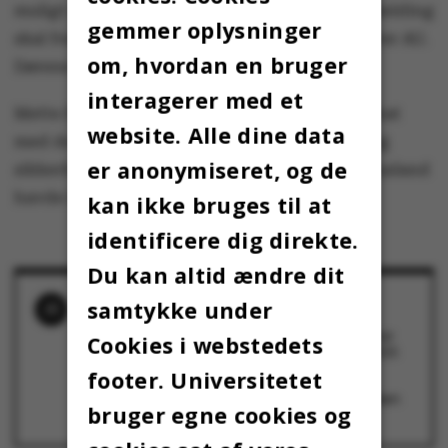
muligt at skrive sig på ventelisten. Gyldig tilmelding
gemmer oplysninger
skal fremvises ved indgangen til Aulaen, skriver AU.
om, hvordan en bruger
Dørene lukker 15.25.
interagerer med et
Mette Frederiksen besøgte også Aulaen til debat
website. Alle dine data
med de studerende om Danmarks udenrigs- og
er anonymiseret, og de
sikkerhedspolitik i marts 2022, kort efter at Rusland
havde invaderet Ukraine.
kan ikke bruges til at
identificere dig direkte.
Du kan altid ændre dit
samtykke under
RELATEREDE NYHEDER
Statsministeren til debat på AU: "Alvoren har
Cookies i webstedets
sænket sig – også her i auditoriet"
4. marts 2025
footer. Universitetet
Statsministeren besøgte AU til debat om
Danmarks udenrigspolitik: "Hun veg lidt uden
bruger egne cookies og
om flygtningespørgsmål"
28. marts 2022