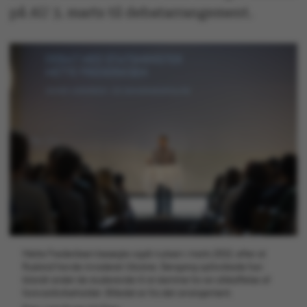
på AU 3. marts til debatarrangement.
Mette Frederiksen besøgte også Aulaen i marts 2022, efter at
Rusland havde invaderet Ukraine. Dengang opfordrede hun
blandt andet de studerende til at stemme for en afskaffelse af
forsvarsforbeholdet. Billedet er fra det arrangement.