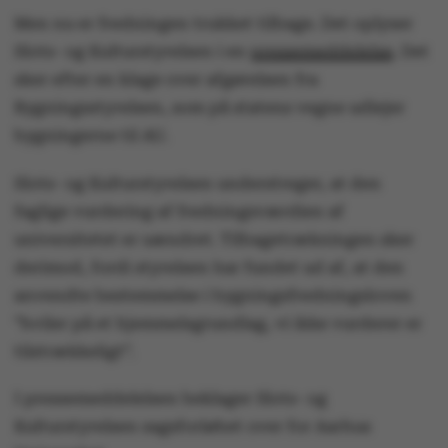
Men nu er fredningen trukket tilbage. Det oplyser
Slots- og Kulturstyrelsen i en
pressemeddelelse
. Det
sker efter en klage over afgørelsen fra
Bygningsstyrelsen, som på statens vegne udlejer
bygningerne til AU.
Slots- og Kulturstyrelsen understreger, at den
faglige vurdering af fredningsværdien af
universitetet er uændret. Tilbagetrækningen sker
derimod, fordi styrelsen har fundet ud af, at den
anvendte bestemmelse i bygningsfredningsloven
”hviler på et hjemmelsgrundlag, vi ikke vurderer er
tilstrækkeligt”.
I pressemeddelelsen beklager Slots- og
Kulturstyrelsen sagsforløbet over for Aarhus