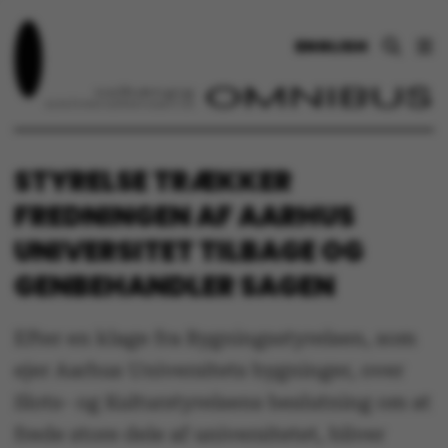
ENGLISH
STYRELSE TRÆKKER
FREDNINGEN AF AARHUS
UNIVERSITET TILBAGE OG
GENBEHANDLER SAGEN
Efter en klage fra Bygningsstyrelsen, som
ejer Aarhus Universitets bygninger, over
Slots- og Kulturstyrelsens beslutning om at
frede store dele af universitetet, bliver