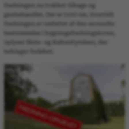
fredningen nu trukket tilbage og
genbehandlet. Der er tvivl om, hvorvidt
fredningen er omfattet af den anvendte
bestemmelse i bygningsfredningsloven,
oplyser Slots- og Kulturstyrelsen, der
beklager forløbet.