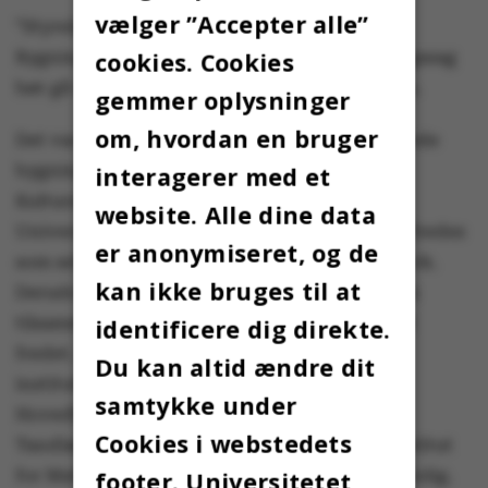
vælger ”Accepter alle”
”Styrelsen vil nu gå i dialog med Det Særlige
cookies. Cookies
Bygningssyn om, hvordan den rejste fredningssag
bør gå videre herfra,” siger Jesper Hermansen.
gemmer oplysninger
om, hvordan en bruger
Det var Det Særlige Bygningssyn, der indstillede
bygningerne til fredning hos Slots- og
interagerer med et
Kulturstyrelsen. Det drejede sig om
website. Alle dine data
Universitetsparken og Vennelystparken, der fredes
er anonymiseret, og de
som selvstændigt landskabsarkitektonisk værk.
kan ikke bruges til at
Derudover skulle ni bygningskomplekser, som
tilsammen består af 26 bygninger, have været
identificere dig direkte.
fredet. Det drejer sig konkret om den første
Du kan altid ændre dit
institutbygning, Naturhistorisk Museum,
samtykke under
Hovedbygningen (med Aulaen), Bogtårnet,
Cookies i webstedets
Tandlægehøjskolen, Stakladekomplekset, Institut
for Matematik og Kollegium 4 og 7 med efor-bolig.
footer. Universitetet