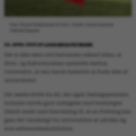
Foto: Nicolai Hildebrand/AU Foto / Grafik: Cecilie Karoline
Kalbakk Elgaard
24. APRIL 2023
AF
LOUIS BECK PETERSEN
Det er ikke mere end halvanden måned siden, at
Slots- og Kulturstyrelsen meddelte Aarhus
Universitet, at den havde besluttet at frede dele af
universitetet.
Det mødte kritik fra AU, der også i høringsperioden
forinden havde gjort indsigelse mod fredningen
blandt andet med henvisning til, at en fredning kan
gøre det vanskeligt for universitetet at udvikle sig
som uddannelsesinstitution.