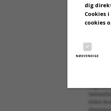
dig direk
Cookies i
cookies o
TAP’er) på
NØDVENDIGE
FIRE I
Han trådte
AU og var
begyndels
fællestill
Nødvendige
tildelt år
dimension