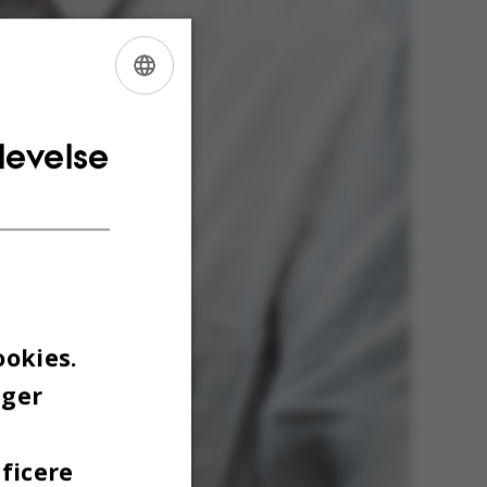
ENGLISH
DANISH
levelse
ookies.
uger
ficere