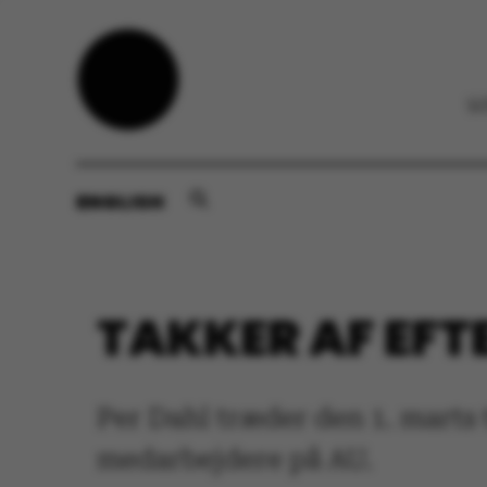
ENGLISH
TAKKER AF EFTER
Per Dahl træder den 1. marts
medarbejdere på AU.