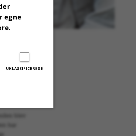
der
er egne
ere.
fter fire år. Foto: Anders
UKLASSIFICEREDE
gsproces på
unden blev
Uklassificerede
den har
ge