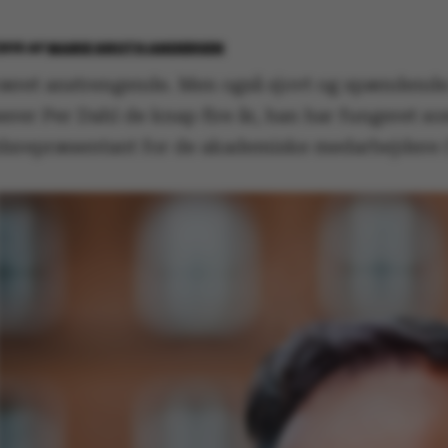
2016
AF
MARIE GROTH ANDERSEN
været anstrengende. Men også sjovt og spændende
erer Per Dahl de knap fire år, han har fungeret s
lidsrepræsentant for de akademiske medarbejdere 