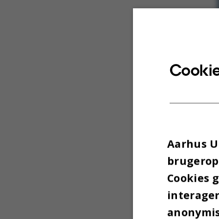
Cookie
Aarhus Un
brugeropl
Cookies 
interager
anonymise