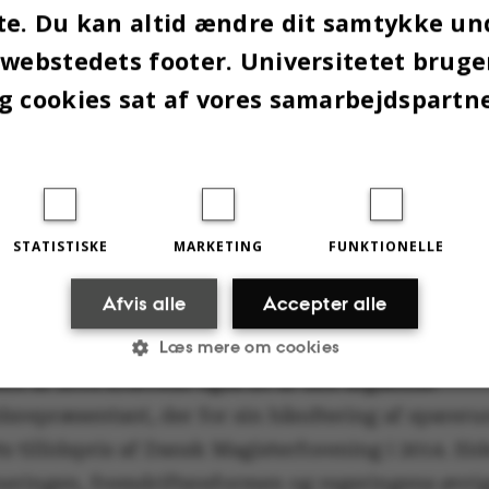
te. Du kan altid ændre dit samtykke un
 webstedets footer. Universitetet brug
g cookies sat af vores samarbejdspartn
Per Dahl forlader posten som fællestillidsrepræsentant for AC-TAP'er og VIP'er e
Trærup
 Aarhus Universitet.
STATISTISKE
MARKETING
FUNKTIONELLE
NTENSE ÅR
Afvis alle
Accepter alle
 til i foråret 2012 året efter den faglige udviklin
Læs mere om cookies
 også involveret i Koldau-sagen. Fyringsrunden i
en af 2014 krævede også sit af den afgående
idsrepræsentant, der for sin håndtering af sparer
Statistiske
Marketing
Funktionelle
ets tillidspris af Dansk Magisterforening i 2014. Si
eringen, fremdriftsreformen og regeringens øvri