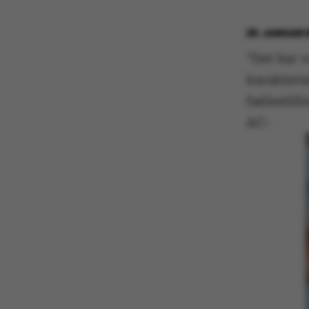
29. JANUAR 
”Det har 
karakteris
fællestil
AC-