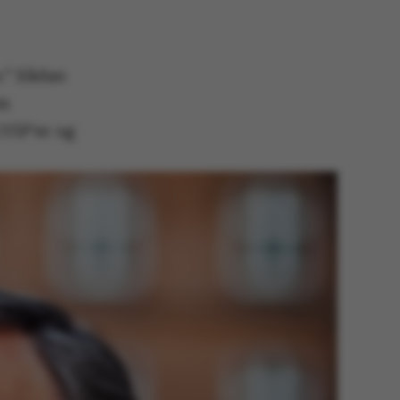
.” Sådan
om
(VIP’er og