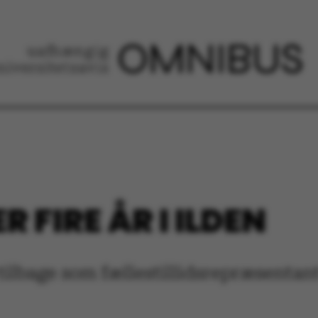
 FIRE ÅR I ILDEN
 tilbage som fællestillidsrepræsentan