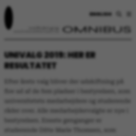
ENGLISH
UNIVALG 2019: HER ER
RESULTATET
Efter årets valg bliver der udskiftning på
fire ud af de fem pladser i bestyrelsen, som
universitetets medarbejdere og studerende
råder over. Alle medarbejdervalgte er nye i
bestyrelsen. Eneste genganger er
studerende Ditte Marie Thomsen, som