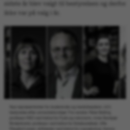
sidste år blev valgt til bestyrelsen og derfor
ikke var på valg i år.
Nye repræsentanter for studerende og medarbejdere i AU's
bestyrelse efter universitetsvalget. Fra venstre: Peter Balling,
professor MSO ved Institut for Fysik og Astronomi, Anne Skorkjær
Binderkrantz, professor ved Institut for Statskundskab, Uffe
Pilegård Larsen, driftsleder ved Institut for Agroøkologi, Hanna-