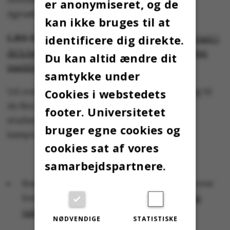
er anonymiseret, og de
Agroøkologi, blev valgt ved fredsvalg.
kan ikke bruges til at
identificere dig direkte.
LÆS OGSÅ:
UNIVALG 2019: Ny TAP-repræsentant i
AU’s bestyrelse flyver med droner og planlægger
Du kan altid ændre dit
markforsøg
samtykke under
Cookies i webstedets
Ud over valget til bestyrelsen var der også valg til
de fire akademiske råd, til ph.d.-udvalg og til
footer. Universitetet
studienævn. Ved årets valg var der i alt 16
bruger egne cookies og
kampvalg, 69 fredsvalg og 20 bortfaldne valg.
cookies sat af vores
samarbejdspartnere.
Resultater af kampvalg, fredsvalg og liste over
bortfaldne valg kan findes på
AU’s officielle
valgside
.
NØDVENDIGE
STATISTISKE