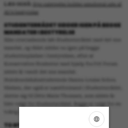
LÆS OGSÅ:
Nye valgregler holder mindretal ude af
AU’s bestyrelse
STUDENTERRÅDET SIDDER IGEN PÅ BEGGE
MANDATER I BESTYRELSE
Ikke overraskende løb Studenterrådet med det ene
mandat, og rådet sidder nu igen på begge
studenterpladser i bestyrelsen, efter at
Konservative Studenter med hjælp fra Frit Forum
sidste år vandt det ene mandat.
Statskundskabsstuderende Hanna-Louise Schou
Nielsen, der også er næstformand i Studenterrådet,
slutter sig til Ditte Marie Thomsen, som sidste år
blev valgt for Studenterrådet. Begge er valgt for en
toårig periode.
TO NYE PROFESSORER I BESTYRELSEN