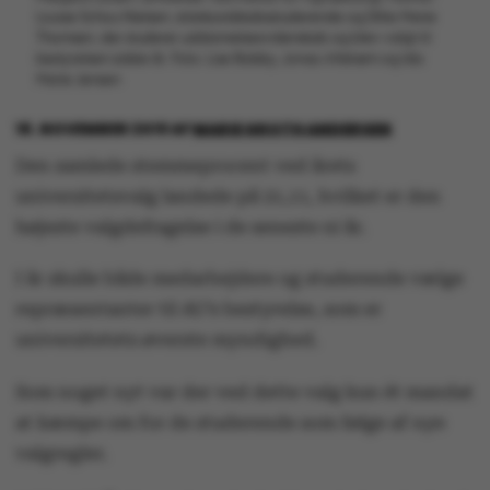
Louise Schou Nielsen, statskundskabsstuderende og Ditte Marie
Thomsen, der studerer uddannelsesvidenskab og blev valgt til
bestyrelsen sidste år. Foto: Lise Balsby, Jonas Ahlstrøm og Ida
Marie Jensen
18. NOVEMBER 2019
AF
MARIE GROTH ANDERSEN
Den samlede stemmeprocent ved årets
universitetsvalg landede på 21,11, hvilket er den
højeste valgdeltagelse i de seneste ni år.
I år skulle både medarbejdere og studerende vælge
repræsentanter til AU’s bestyrelse, som er
universitetets øverste myndighed.
Som noget nyt var der ved dette valg kun ét mandat
at kæmpe om for de studerende som følge af nye
valgregler.