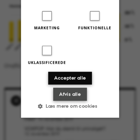
MARKETING
FUNKTIONELLE
UKLASSIFICEREDE
Grafik: Astrid Reitzel
Accepter alle
Afvis alle
RELATEREDE NYHEDER
Læs mere om cookies
Efter 8 år i AU’s bestyrelse: ”Godt, at der
kommer nye til, men jeg har nydt at være
med”
14. november 2019
VOXPOP: Har du stemt til univalget?
Nødvendige
Statistiske
13. november 2019