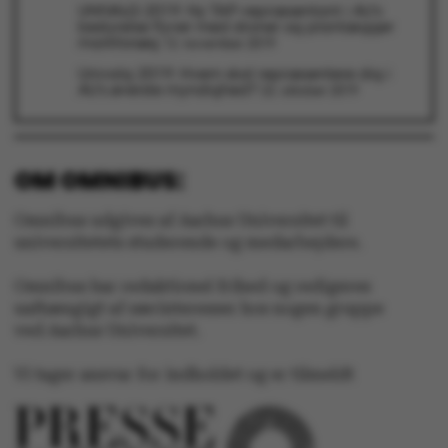
UNIVALG 2019: Ny TAP-repræsentant i AU’s
Marketing
Funktionelle
bestyrelse flyver med droner og planlægger
markforsøg
12. november 2019
Uklassificerede
Univalg 2019: Hvem skal repræsentere dig i
AU’s øverste myndighed?
22. oktober 2019
OM OMNIBUS:
Nødvendige cookies
hjælper med at gøre
Omnibus udgives af Aarhus Universitet til
hjemmesiden brugbar
universitetets studerende og medarbejdere.
ved at aktivere nogle
grundlæggende
Omnibus har redaktionel frihed og redigeres
funktioner som
uafhængigt af særinteresser hos nogen gruppe
navigation mm.
ved Aarhus Universitet.
Hjemmesiden kan ikke
fungerer uden disse
Vi tager ansvar for indholdet og er tilmeldt
cookies.