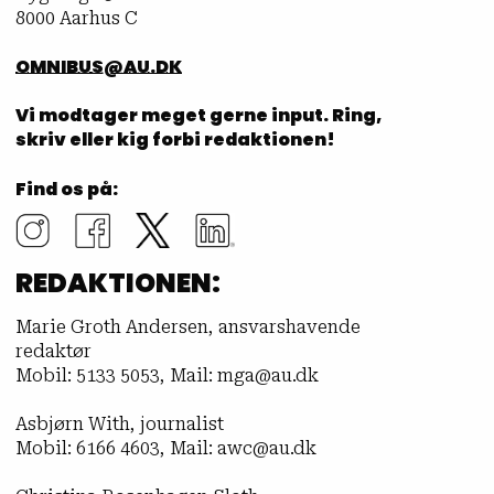
8000 Aarhus C
OMNIBUS@AU.DK
Vi modtager meget gerne input. Ring,
skriv eller kig forbi redaktionen!
Find os på:
REDAKTIONEN:
Marie Groth Andersen, ansvarshavende
redaktør
Mobil: 5133 5053, Mail: mga@au.dk
Asbjørn With, journalist
Mobil: 6166 4603, Mail: awc@au.dk