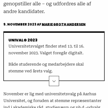
genopstiller alle – og udfordres alle af
andre kandidater.
9. NOVEMBER 2023
AF
MARIE GROTH ANDERSEN
UNIVALG 2023
Universitetsvalget finder sted 13. til 16.
november 2023. Valget foregår digitalt.
Både studerende og medarbejdere skal
stemme ved årets valg.
VIP-medarbejdere skal vælge
repræsentanter til:
November er lig med universitetsvalg på Aarhus
Universitet, og foruden at stemme repræsentanter
Bestyrelsen
ind i akademiske råd, studienævn og ph.d.-udvalg