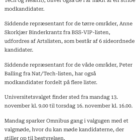
Tech og Health), bliver også de i år mødt af en stribe
modkandidater.
Studerende skal vælge repræsentanter til:
Siddende repræsentant for de tørre områder, Anne
Akademisk Råd
Skorkjær Binderkrantz fra BSS-VIP-listen,
Studienævn
udfordres af Artslisten, som består af 6 sideordnede
kandidater.
Læs mere om årets universitetsvalg på
au.dk/valg
Siddende repræsentant for de våde områder, Peter
Balling fra Nat/Tech-listen, har også
modkandidater fordelt på flere lister.
Universitetsvalget finder sted fra mandag 13.
november kl. 9.00 til torsdag 16. november kl. 16.00.
Mandag sparker Omnibus gang i valgugen med et
valgmøde, hvor du kan møde kandidaterne, der
stiller op til bestyrelsen.