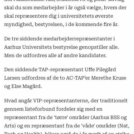
Akademisk Råd
skal du som medarbejder i år også vælge, hvem der
Studienævn
skal repræsentere dig i universitetets øverste
myndighed, bestyrelsen, i de kommende fire år.
Ph.d.-udvalg
De tre siddende medarbejderrepræsentanter i
TAP-medarbejdere skal vælge
Aarhus Universitets bestyrelse genopstiller alle.
repræsentanter til:
Men de udfordres alle af andre kandidater.
Bestyrelsen
Den siddende TAP-repræsentant Uffe Pilegård
Akademisk Råd (observatørpost)
Larsen udfordres af de to AC-TAP’er Merethe Kruse
og Else Magård.
Ph.d.-studerende skal vælge
repræsentanter til:
Hvad angår VIP-repræsentanterne, der traditionelt
gennem listeforbund fordeler sig med en
Bestyrelsen
repræsentant fra de 'tørre' områder (Aarhus BSS og
Akademisk Råd
Arts) og en repræsentant fra de 'våde' områder (Nat,
Ph.d.-udvalg